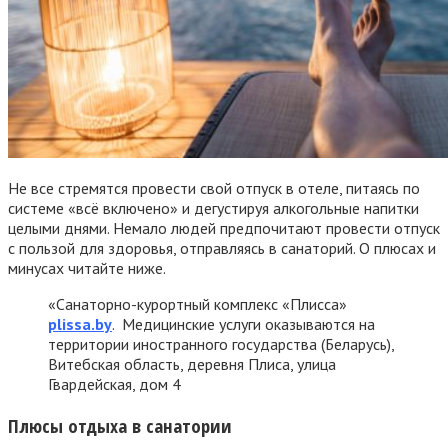
Не
все
стремятся
провести
свой
отпуск
в
отеле
,
питаясь
по
системе
«
всё
включено
»
и
дегустируя
алкогольные
напитки
целыми
днями
.
Немало
людей
предпочитают
провести
отпуск
с
пользой
для
здоровья
,
отправляясь
в
санаторий
.
О
плюсах
и
минусах
читайте
ниже
.
«Санаторно-курортный комплекс «Плисса»
plissa.by
. Медицинские услуги оказываются на
территории иностранного государства (Беларусь),
Витебская область, деревня Плиса, улица
Гвардейская, дом 4
Плюсы
отдыха
в
санатории