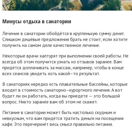
Минусы
отдыха
в
санатории
Лечение
в
санатории
обойдётся
в
кругленькую
сумму
денег
.
Слишком
дешёвые
предложения
брать
не
стоит
,
если
хотите
получить
на
самом
деле
качественное
лечение
.
Некоторые
врачи
халтурят
при
выполнении
своей
работы
.
Не
всегда
об
этом
получится
узнать
из
отзывов
заранее
.
Вам
придётся
доплачивать
за
массаж
,
например
,
чтобы
в
конце
всех
сеансов
увидеть
хоть
какой
–
то
результат
.
В
санаториях
нередко
есть
плавательные
бассейны
,
которые
входят
в
стоимость
санаторно
–
курортного
лечения
.
А
вот
будет
ли
он
работать
,
когда
вы
приедете
—
это
большой
вопрос
.
Никто
заранее
вам
об
этом
не
скажет
.
Питание
в
санатории
может
быть
настолько
скудным
и
невкусным
,
что
вам
придётся
тратить
деньги
на
посещения
кафе
.
Это
перечеркнёт
весь
смысл
правильно
питания
.