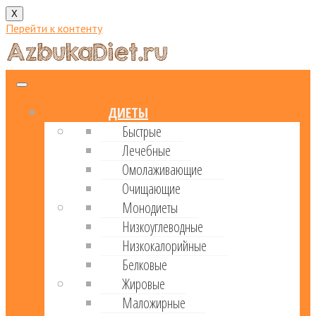
X
Перейти к контенту
ДИЕТЫ
Быстрые
Лечебные
Омолаживающие
Очищающие
Монодиеты
Низкоуглеводные
Низкокалорийные
Белковые
Жировые
Маложирные