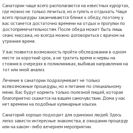
Санатории
чаще
всего
располагаются
на
известных
курортах
,
где
можно
не
только
лечиться
,
но
и
гулять
и
отдыхать
.
Чаще
всего
процедуры
заканчиваются
ближе
к
обеду
,
поэтому
у
вас
останется
достаточно
времени
на
отдых
и
прогулки
по
достопримечательностям
.
После
обеда
может
быть
лишь
сеанс
массажа
,
но
всегда
можно
договориться
с
врачом
на
утреннее
время
.
У
вас
появится
возможность
пройти
обследования
в
одном
месте
за
короткий
срок
,
а
не
тратить
время
и
нервы
на
стояния
в
очередях
в
поликлиниках
,
выбивая
направления
на
тот
или
иной
анализ
.
Лечение
в
санатории
подразумевает
не
только
всевозможные
процедуры
,
но
и
питание
по
специальному
меню
.
Вас
будут
кормить
только
полезной
пищей
,
которая
благоприятно
скажется
на
вашем
самочувствии
.
Дома
у
нас
нет
времени
на
подобные
кулинарные
изыски
.
Санаторий
хорошо
подходит
для
одиноких
людей
.
Здесь
легко
завести
интересные
знакомства
,
в
ожидании
процедур
или
на
каком
–
либо
вечернем
мероприятии
.