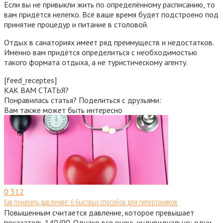
Если
вы
не
привыкли
жить
по
определённому
расписанию
,
то
вам
придётся
нелегко
.
Всё
ваше
время
будет
подстроено
под
принятие
процедур
и
питание
в
столовой
.
Отдых
в
санаториях
имеет
ряд
преимуществ
и
недостатков
.
Именно
вам
придётся
определиться
с
необходимостью
такого
формата
отдыха
,
а
не
туристическому
агенту
.
[feed_receptes]
КАК ВАМ СТАТЬЯ?
Понравилась статья? Поделиться с друзьями:
Вам также может быть интересно
0
312
Как понизить давление: 6 быстрых способов для гипертоников
Повышенным считается давление, которое превышает
показатель 140/90. Однако все очень индивидуально: одни