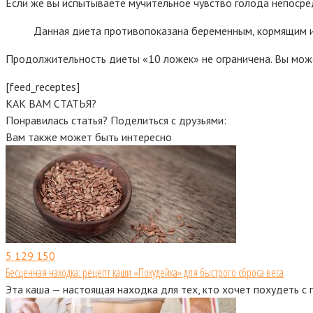
Если же вы испытываете мучительное чувство голода непосре
Данная диета противопоказана беременным, кормящим и
Продолжительность диеты «10 ложек» не ограничена. Вы может
[feed_receptes]
КАК ВАМ СТАТЬЯ?
Понравилась статья? Поделиться с друзьями:
Вам также может быть интересно
5
129 150
Бесценная находка: рецепт каши «Похудейка» для быстрого сброса веса
Эта каша — настоящая находка для тех, кто хочет похудеть с 