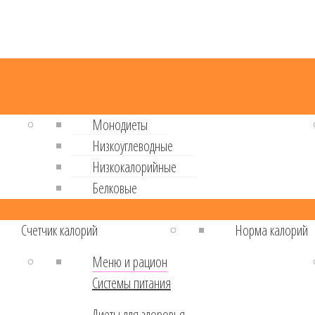
Монодиеты
Низкоуглеводные
Низкокалорийные
Белковые
Cчетчик калорий
Норма калорий
Меню и рацион
Системы питания
Диеты для здоровья