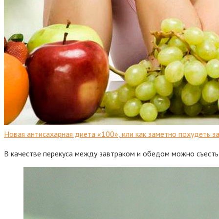
Новая антисахарная диета «100», или как заметно похудеть з
В качестве перекуса между завтраком и обедом можно съесть 