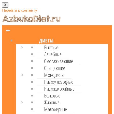
X
Перейти к контенту
ДИЕТЫ
Быстрые
Лечебные
Омолаживающие
Очищающие
Монодиеты
Низкоуглеводные
Низкокалорийные
Белковые
Жировые
Маложирные