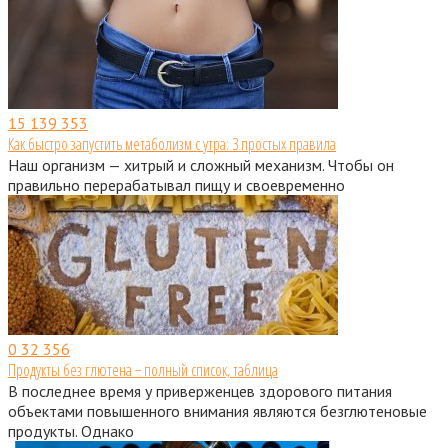
15
139 353
Как быстро запустить метаболизм с утра: 3 простых правила
Наш организм — хитрый и сложный механизм. Чтобы он
правильно перерабатывал пищу и своевременно
0
32 356
Продукты без глютена − полный список, таблица
В последнее время у приверженцев здорового питания
объектами повышенного внимания являются безглютеновые
продукты. Однако