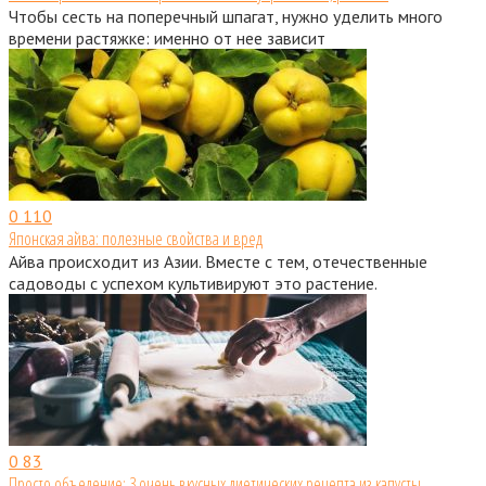
Чтобы сесть на поперечный шпагат, нужно уделить много
времени растяжке: именно от нее зависит
0
110
Японская айва: полезные свойства и вред
Айва происходит из Азии. Вместе с тем, отечественные
садоводы с успехом культивируют это растение.
0
83
Просто объедение: 3 очень вкусных диетических рецепта из капусты