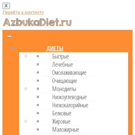
X
Перейти к контенту
ДИЕТЫ
Быстрые
Лечебные
Омолаживающие
Очищающие
Монодиеты
Низкоуглеводные
Низкокалорийные
Белковые
Жировые
Маложирные