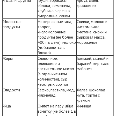
Ягоды и фрукты
Груши, абрикосы,
Арбуз, дыня,
яблоки, земляника,
крыжовник
клубника, черешня,
смородина, сливы
Молочные
Нежирная сметана,
Сливки, молоко в
продукты
творог,
чистом виде,
кисломолочные
сметана, сырки и
продукты (не более
сырковая масса,
400 г в день), молоко
мороженое
(добавляется в
блюдо)
Жиры
Сливочное,
Говяжий, свиной и
оливковое и
бараний жир, сало,
растительное масло
майонез
(в ограниченном
количестве), сыр
неострых сортов
Сладости
Зефир, пастила, мед,
Халва, шоколад,
мармелад
нуга, торты с
кремом
Яйца
Омлет на пару, яйца
Яичница
всмятку (не более 1 в