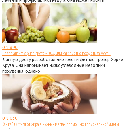
лечения и профилактики недуга. Она может носить
0
1 890
Новая антисахарная диета «100», или как заметно похудеть за месяц
Данную диету разработал диетолог и фитнес-тренер Хорхе
Круза. Она напоминает низкоуглеводные методики
похудения, однако
0
1 030
Как избавиться от жира в нужных местах с помощью гормональной диеты