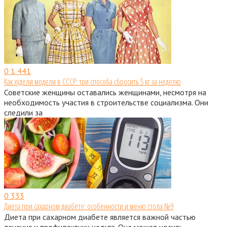
0
1 441
Как худели модели в СССР: три способа сбросить 5 кг за неделю
Советские женщины оставались женщинами, несмотря на
необходимость участия в строительстве социализма. Они
следили за
0
333
Диета при сахарном диабете: особенности и меню стола №9
Диета при сахарном диабете является важной частью