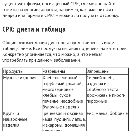
существует форум, посвященный СРК, где можно найти
ответы на многие вопросы, например, как вылечиться от
диареи или “армия и СРК” – можно ли получить отсрочку.
СРК: диета и таблица
Общие рекомендации диетолога представлены в виде
таблицы ниже. Все продукты питания поделены на категории.
Конкретно упоминается, что можно, а что нельзя
употреблять при данном заболевании.
Продукты
Разрешены
Запрещены
Мучные изделия
Хлеб: пшеничный,
Свежий хлеб,
отрубевый, ржаной,
изделия из
многозерновые
сдобного теста,
хлебцы, сухое
дрожжевые пироги,
печенье, несдобные
пирожные
булочные изделия
Крупы и
Гречневая и овсяная
Рис, манка, бобовые
макаронные
каша, пудинги, лапша,
изделия
макароны, домашняя
вермишель