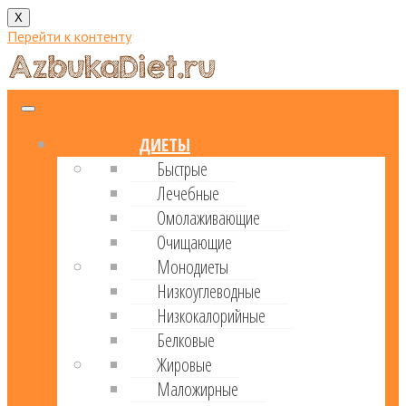
X
Перейти к контенту
ДИЕТЫ
Быстрые
Лечебные
Омолаживающие
Очищающие
Монодиеты
Низкоуглеводные
Низкокалорийные
Белковые
Жировые
Маложирные