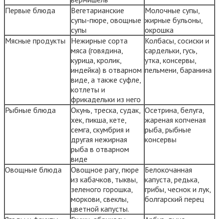
Первые блюда
Вегетарианские
Молочные супы,
супы-пюре, овощные
жирные бульоны,
супы
окрошка
Мясные продукты
Нежирные сорта
Колбасы, сосиски и
мяса (говядина,
сардельки, гусь,
курица, кролик,
утка, консервы,
индейка) в отварном
пельмени, баранина
виде, а также суфле,
котлеты и
фрикадельки из него
Рыбные блюда
Окунь, треска, судак,
Осетрина, белуга,
хек, пикша, кете,
жареная копченая
семга, скумбрия и
рыба, рыбные
другая нежирная
консервы
рыба в отварном
виде
Овощные блюда
Овощное рагу, пюре
Белокочанная
из кабачков, тыквы,
капуста, редька,
зеленого горошка,
грибы, чеснок и лук,
моркови, свеклы,
болгарский перец
цветной капусты.