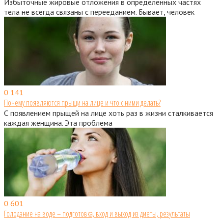
Избыточные жировые отложения в определенных частях
тела не всегда связаны с перееданием. Бывает, человек
0
141
Почему появляются прыщи на лице и что с ними делать?
С появлением прыщей на лице хоть раз в жизни сталкивается
каждая женщина. Эта проблема
0
601
Голодание на воде – подготовка, вход и выход из диеты, результаты