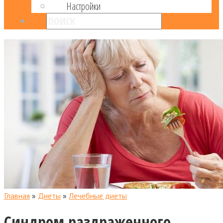
Настройки
Главная
»
Диеты
»
Лечебные диеты
Синдром раздраженного