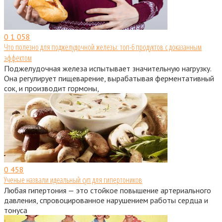
0
1 058
Что полезно для поджелудочной железы: топ-6 продуктов с доказанным
эффектом
Поджелудочная железа испытывает значительную нагрузку.
Она регулирует пищеварение, вырабатывая ферментативный
сок, и производит гормоны,
0
458
Ученые назвали идеальный суп для гипертоников
Любая гипертония — это стойкое повышение артериального
давления, спровоцированное нарушением работы сердца и
тонуса