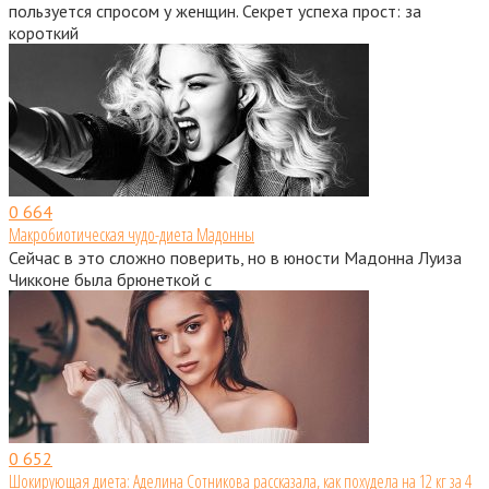
пользуется спросом у женщин. Секрет успеха прост: за
короткий
0
664
Макробиотическая чудо-диета Мадонны
Сейчас в это сложно поверить, но в юности Мадонна Луиза
Чикконе была брюнеткой с
0
652
Шокирующая диета: Аделина Сотникова рассказала, как похудела на 12 кг за 4