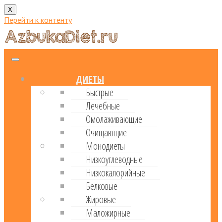
X
Перейти к контенту
ДИЕТЫ
Быстрые
Лечебные
Омолаживающие
Очищающие
Монодиеты
Низкоуглеводные
Низкокалорийные
Белковые
Жировые
Маложирные