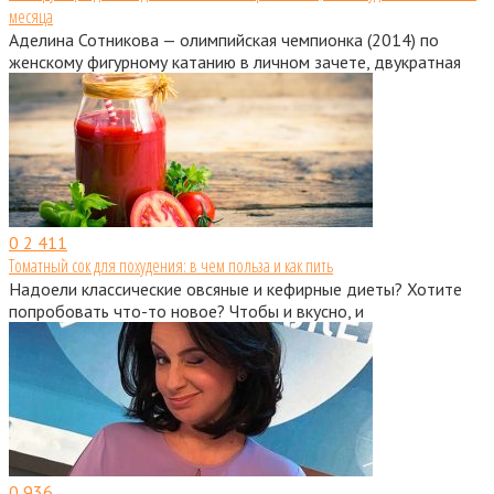
месяца
Аделина Сотникова — олимпийская чемпионка (2014) по
женскому фигурному катанию в личном зачете, двукратная
0
2 411
Томатный сок для похудения: в чем польза и как пить
Надоели классические овсяные и кефирные диеты? Хотите
попробовать что-то новое? Чтобы и вкусно, и
0
936