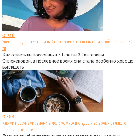
0
936
Уникальная диета Екатерины Стриженовой: как оставаться стройной после 50-
ти
Как отметили поклонники 51-летней Екатерины
Стриженовой, в последнее время она стала особенно хорошо
выглядеть
0
383
Какими продуктами заменить молоко, мясо и сладости во время Великого
поста и не только?
Главная ошибка постящихся заключается в том, что они