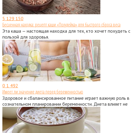
5
129 150
Бесценная находка: рецепт каши «Похудейка» для быстрого сброса веса
Эта каша — настоящая находка для тех, кто хочет похудеть с
пользой для здоровья.
0
1 492
Имеет ли значение диета перед беременностью
Здоровое и сбалансированное питание играет важную роль в
сознательном планировании беременности. Диета влияет не