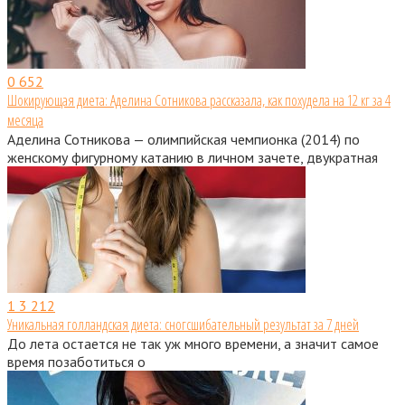
0
652
Шокирующая диета: Аделина Сотникова рассказала, как похудела на 12 кг за 4
месяца
Аделина Сотникова — олимпийская чемпионка (2014) по
женскому фигурному катанию в личном зачете, двукратная
1
3 212
Уникальная голландская диета: сногсшибательный результат за 7 дней
До лета остается не так уж много времени, а значит самое
время позаботиться о