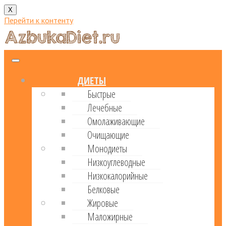
X
Перейти к контенту
ДИЕТЫ
Быстрые
Лечебные
Омолаживающие
Очищающие
Монодиеты
Низкоуглеводные
Низкокалорийные
Белковые
Жировые
Маложирные