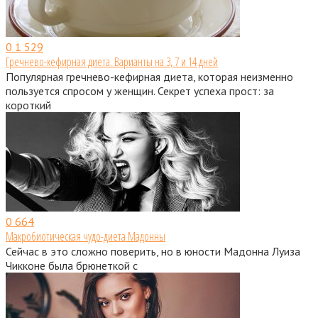
0
1 529
Гречнево-кефирная диета. Варианты на 3, 7 и 14 дней
Популярная гречнево-кефирная диета, которая неизменно
пользуется спросом у женщин. Секрет успеха прост: за
короткий
0
664
Макробиотическая чудо-диета Мадонны
Сейчас в это сложно поверить, но в юности Мадонна Луиза
Чикконе была брюнеткой с