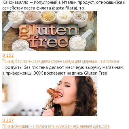
Качокавалло — популярный в Италии продукт, относящийся к
семейству паста филата (pasta filata), то
0
162
Почему безглютеновая диета скорее вредна для здоровья, чем полезна
Продукты без глютена делают месячную выручку магазинам,
а приверженцы ЗОЖ воспевают надпись Gluten Free
0
207
Почему женщина не должна есть «мужскую» еду: мнение диетолога