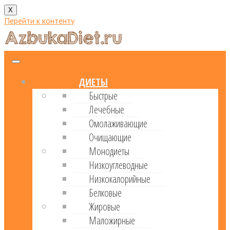
X
Перейти к контенту
ДИЕТЫ
Быстрые
Лечебные
Омолаживающие
Очищающие
Монодиеты
Низкоуглеводные
Низкокалорийные
Белковые
Жировые
Маложирные