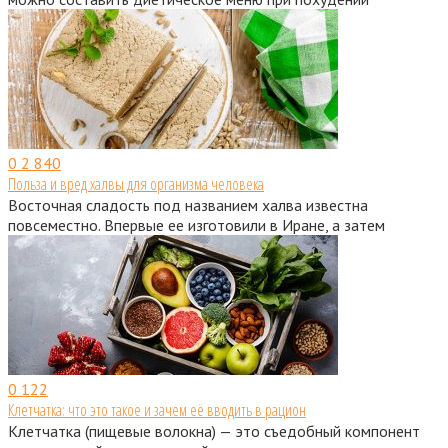
0
2 840
Польза и вред халвы для организма человека
Восточная сладость под названием халва известна
повсеместно. Впервые ее изготовили в Иране, а затем
0
122
Клетчатка: что это такое и зачем её вводить в рацион
Клетчатка (пищевые волокна) — это съедобный компонент