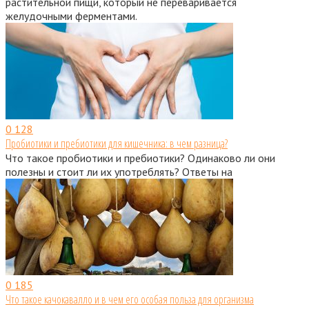
растительной пищи, который не переваривается
желудочными ферментами.
0
128
Пробиотики и пребиотики для кишечника: в чем разница?
Что такое пробиотики и пребиотики? Одинаково ли они
полезны и стоит ли их употреблять? Ответы на
0
185
Что такое качокавалло и в чем его особая польза для организма