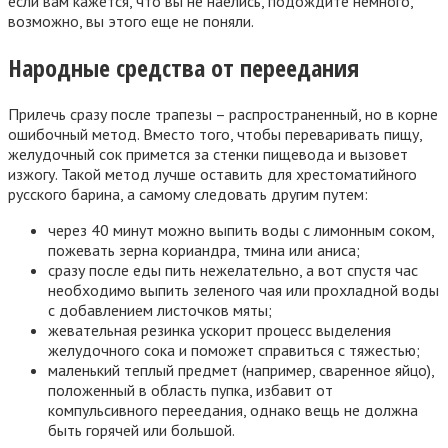
если вам кажется, что вы не наелись, подождите немного,
возможно, вы этого еще не поняли.
Народные средства от переедания
Прилечь сразу после трапезы – распространенный, но в корне
ошибочный метод. Вместо того, чтобы переваривать пищу,
желудочный сок примется за стенки пищевода и вызовет
изжогу. Такой метод лучше оставить для хрестоматийного
русского барина, а самому следовать другим путем:
через 40 минут можно выпить воды с лимонным соком,
пожевать зерна кориандра, тмина или аниса;
сразу после еды пить нежелательно, а вот спустя час
необходимо выпить зеленого чая или прохладной воды
с добавлением листочков мяты;
жевательная резинка ускорит процесс выделения
желудочного сока и поможет справиться с тяжестью;
маленький теплый предмет (например, сваренное яйцо),
положенный в область пупка, избавит от
компульсивного переедания, однако вещь не должна
быть горячей или большой.