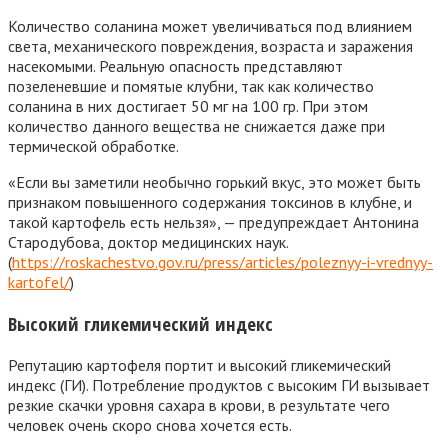
Количество соланина может увеличиваться под влиянием
света, механического повреждения, возраста и заражения
насекомыми. Реальную опасность представляют
позеленевшие и помятые клубни, так как количество
соланина в них достигает 50 мг на 100 гр. При этом
количество данного вещества не снижается даже при
термической обработке.
«Если вы заметили необычно горький вкус, это может быть
признаком повышенного содержания токсинов в клубне, и
такой картофель есть нельзя», — предупреждает Антонина
Стародубова, доктор медицинских наук.
(
https://roskachestvo.gov.ru/press/articles/poleznyy-i-vrednyy-
kartofel/
)
Высокий гликемический индекс
Репутацию картофеля портит и высокий гликемический
индекс (ГИ). Потребление продуктов с высоким ГИ вызывает
резкие скачки уровня сахара в крови, в результате чего
человек очень скоро снова хочется есть.