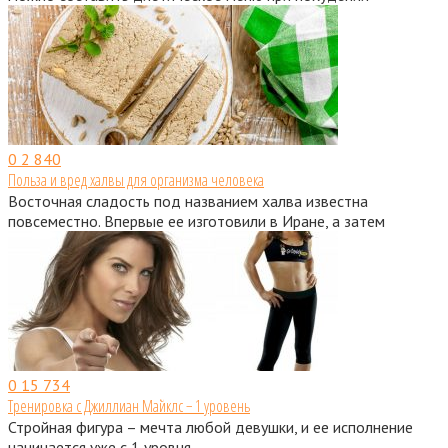
0
2 840
Польза и вред халвы для организма человека
Восточная сладость под названием халва известна
повсеместно. Впервые ее изготовили в Иране, а затем
0
15 734
Тренировка с Джиллиан Майклс − 1 уровень
Стройная фигура – мечта любой девушки, и ее исполнение
начинается уже с 1 уровня