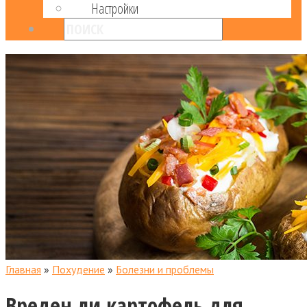
Настройки
Главная
»
Похудение
»
Болезни и проблемы
Вреден ли картофель для