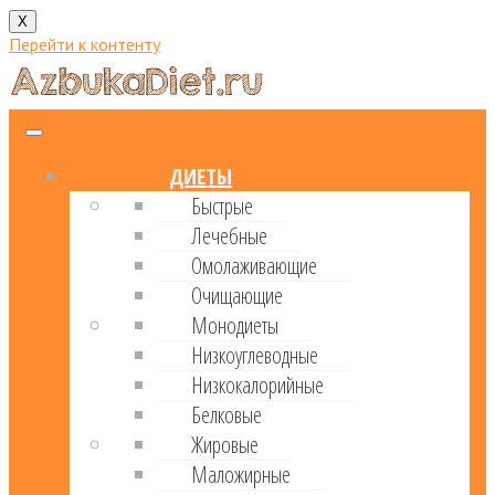
X
Перейти к контенту
ДИЕТЫ
Быстрые
Лечебные
Омолаживающие
Очищающие
Монодиеты
Низкоуглеводные
Низкокалорийные
Белковые
Жировые
Маложирные