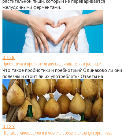
растительной пищи, который не переваривается
желудочными ферментами.
0
128
Пробиотики и пребиотики для кишечника: в чем разница?
Что такое пробиотики и пребиотики? Одинаково ли они
полезны и стоит ли их употреблять? Ответы на
0
185
Что такое качокавалло и в чем его особая польза для организма