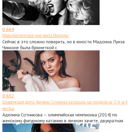
0
664
Макробиотическая чудо-диета Мадонны
Сейчас в это сложно поверить, но в юности Мадонна Луиза
Чикконе была брюнеткой с
0
652
Шокирующая диета: Аделина Сотникова рассказала, как похудела на 12 кг за 4
месяца
Аделина Сотникова — олимпийская чемпионка (2014) по
женскому фигурному катанию в личном зачете, двукратная