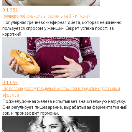
0
1 532
Гречнево-кефирная диета. Варианты на 3, 7 и 14 дней
Популярная гречнево-кефирная диета, которая неизменно
пользуется спросом у женщин. Секрет успеха прост: за
короткий
0
1 058
Что полезно для поджелудочной железы: топ-6 продуктов с доказанным
эффектом
Поджелудочная железа испытывает значительную нагрузку.
Она регулирует пищеварение, вырабатывая ферментативный
сок, и производит гормоны,