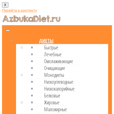
X
Перейти к контенту
ДИЕТЫ
Быстрые
Лечебные
Омолаживающие
Очищающие
Монодиеты
Низкоуглеводные
Низкокалорийные
Белковые
Жировые
Маложирные