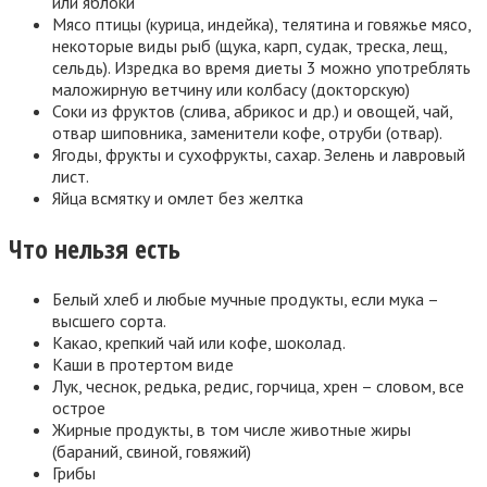
или яблоки
Мясо птицы (курица, индейка), телятина и говяжье мясо,
некоторые виды рыб (щука, карп, судак, треска, лещ,
сельдь). Изредка во время диеты 3 можно употреблять
маложирную ветчину или колбасу (докторскую)
Соки из фруктов (слива, абрикос и др.) и овощей, чай,
отвар шиповника, заменители кофе, отруби (отвар).
Ягоды, фрукты и сухофрукты, сахар. Зелень и лавровый
лист.
Яйца всмятку и омлет без желтка
Что нельзя есть
Белый хлеб и любые мучные продукты, если мука –
высшего сорта.
Какао, крепкий чай или кофе, шоколад.
Каши в протертом виде
Лук, чеснок, редька, редис, горчица, хрен – словом, все
острое
Жирные продукты, в том числе животные жиры
(бараний, свиной, говяжий)
Грибы