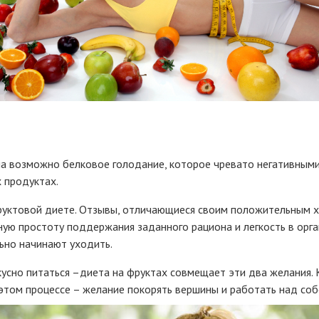
 возможно белковое голодание, которое чревато негативными
 продуктах.
уктовой диете. Отзывы, отличающиеся своим положительным х
ую простоту поддержания заданного рациона и легкость в орга
ьно начинают уходить.
кусно питаться –диета на фруктах совмещает эти два желания.
в этом процессе – желание покорять вершины и работать над со