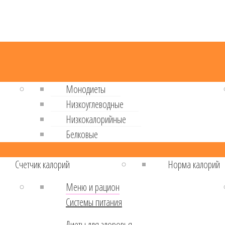
Монодиеты
Низкоуглеводные
Низкокалорийные
Белковые
Cчетчик калорий
Норма калорий
Меню и рацион
Системы питания
Диеты для здоровья