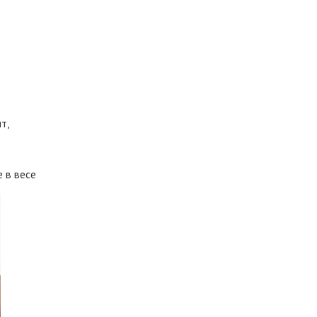
т,
 в весе