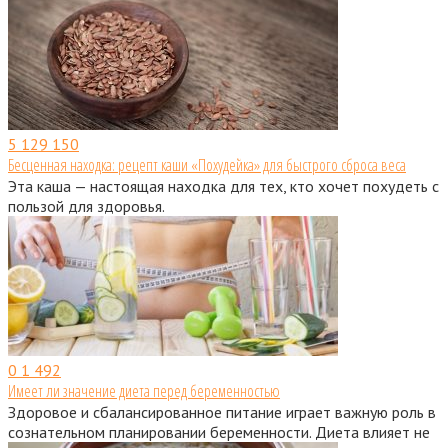
5
129 150
Бесценная находка: рецепт каши «Похудейка» для быстрого сброса веса
Эта каша — настоящая находка для тех, кто хочет похудеть с
пользой для здоровья.
0
1 492
Имеет ли значение диета перед беременностью
Здоровое и сбалансированное питание играет важную роль в
сознательном планировании беременности. Диета влияет не