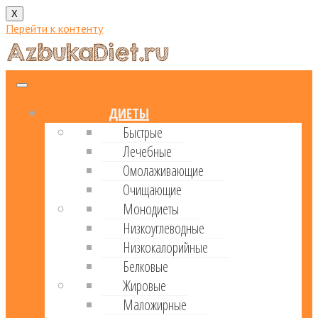
X
Перейти к контенту
ДИЕТЫ
Быстрые
Лечебные
Омолаживающие
Очищающие
Монодиеты
Низкоуглеводные
Низкокалорийные
Белковые
Жировые
Маложирные