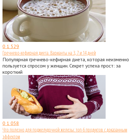
0
1 529
Гречнево-кефирная диета. Варианты на 3, 7 и 14 дней
Популярная гречнево-кефирная диета, которая неизменно
пользуется спросом у женщин. Секрет успеха прост: за
короткий
0
1 058
Что полезно для поджелудочной железы: топ-6 продуктов с доказанным
эффектом