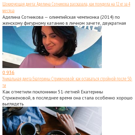
Шокирующая диета: Аделина Сотникова рассказала, как похудела на 12 кг за 4
месяца
Аделина Сотникова — олимпийская чемпионка (2014) по
женскому фигурному катанию в личном зачете, двукратная
0
936
Уникальная диета Екатерины Стриженовой: как оставаться стройной после 50-
ти
Как отметили поклонники 51-летней Екатерины
Стриженовой, в последнее время она стала особенно хорошо
выглядеть