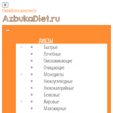
X
Перейти к контенту
ДИЕТЫ
Быстрые
Лечебные
Омолаживающие
Очищающие
Монодиеты
Низкоуглеводные
Низкокалорийные
Белковые
Жировые
Маложирные