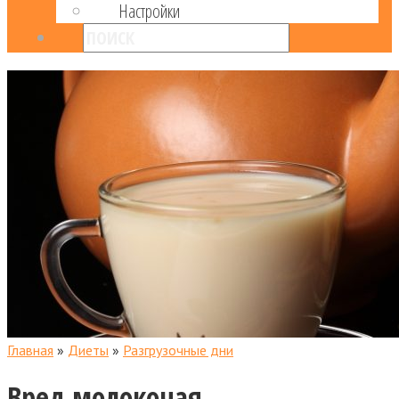
Настройки
Главная
»
Диеты
»
Разгрузочные дни
Вред молокочая