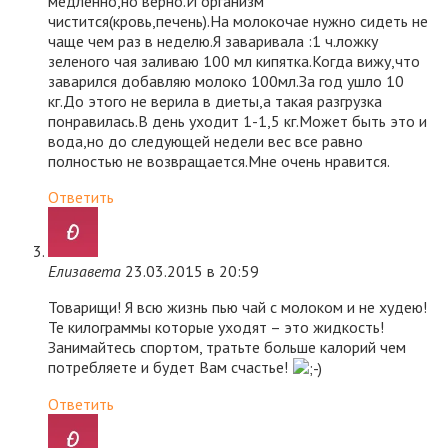
медленно,но верно.И организм
чистится(кровь,печень).На молокочае нужно сидеть не
чаще чем раз в неделю.Я заваривала :1 ч.ложку
зеленого чая заливаю 100 мл кипятка.Когда вижу,что
заварился добавляю молоко 100мл.За год ушло 10
кг.До этого не верила в диеты,а такая разгрузка
понравилась.В день уходит 1-1,5 кг.Может быть это и
вода,но до следующей недели вес все равно
полностью не возвращается.Мне очень нравится.
Ответить
Елизавета
23.03.2015 в 20:59
Товарищи! Я всю жизнь пью чай с молоком и не худею!
Те килограммы которые уходят – это жидкость!
Занимайтесь спортом, тратьте больше калорий чем
потребляете и будет Вам счастье!
Ответить