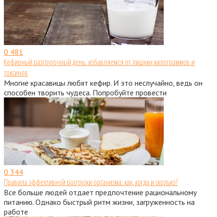
0
481
Кефирный разгрузочный день: избавляемся от лишних килограммов и
токсинов
Многие красавицы любят кефир. И это неслучайно, ведь он
способен творить чудеса. Попробуйте провести
0
344
Правила эффективной разгрузки организма: как, когда и сколько?
Все больше людей отдает предпочтение рациональному
питанию. Однако быстрый ритм жизни, загруженность на
работе