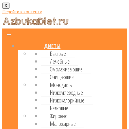
X
Перейти к контенту
ДИЕТЫ
Быстрые
Лечебные
Омолаживающие
Очищающие
Монодиеты
Низкоуглеводные
Низкокалорийные
Белковые
Жировые
Маложирные