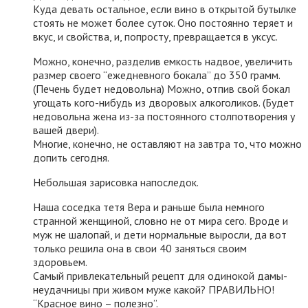
Куда девать остальное, если вино в открытой бутылке
стоять не может более суток. Оно постоянно теряет и
вкус, и свойства, и, попросту, превращается в уксус.
Можно, конечно, разделив емкость надвое, увеличить
размер своего “ежедневного бокала” до 350 грамм.
(Печень будет недовольна) Можно, отпив свой бокал
угощать кого-нибудь из дворовых алкоголиков. (Будет
недовольна жена из-за постоянного столпотворения у
вашей двери).
Многие, конечно, не оставляют на завтра то, что можно
допить сегодня.
Небольшая зарисовка напоследок.
Наша соседка тетя Вера и раньше была немного
странной женщиной, словно не от мира сего. Вроде и
муж не шалопай, и дети нормальные выросли, да вот
только решила она в свои 40 заняться своим
здоровьем.
Самый привлекательный рецепт для одинокой дамы-
неудачницы при живом муже какой? ПРАВИЛЬНО!
“Красное вино – полезно”.