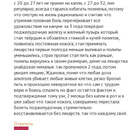
с 20 до 27 лет не принял ни капли, с 27 до 32, пил
регулярно, всегда старался избегать похмелья, потому
что смотрю на жизнь рационально и считаю что
утренняя головная боль перечёркивает всё
удовольствие на кануне. за 3 года повредил
поджелудочную железу и желчный пузырь который
стал твёрдым и обзавёлся стяжкой и кучей полипов,
появилась постоянная изжога, стал принимать
лекарства первые полгода меньше выпивал и полипы
уменьшились, страх пропал стал пить как раньше,
полипы вернулись к своим размерам, денег на лекарства
ухайдохал немалые. так промучился 2 года, потом
увидел лекцию, Жданова, понял что любая доза
алклголя убивает любые живые клетки, резко бросил
пить и произошло невероятное во что сам с трудом
верю и боюсь сглазить но факт остаётся фактом и
подтверждение тому узи, 2 месяца без капли в рот и я
уже забыл что такое изжога, совершенно перестала
болеть поджелудочная, стремительно
восстанавливается без лекарств. так что каждому своё.
Ответить