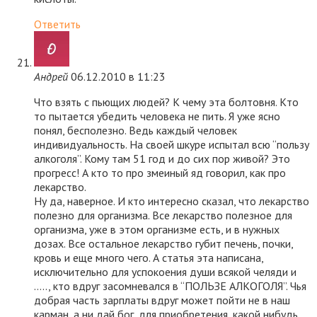
Ответить
Андрей
06.12.2010 в 11:23
Что взять с пьющих людей? К чему эта болтовня. Кто
то пытается убедить человека не пить. Я уже ясно
понял, бесполезно. Ведь каждый человек
индивидуальность. На своей шкуре испытал всю “пользу
алкоголя”. Кому там 51 год и до сих пор живой? Это
прогресс! А кто то про змеиный яд говорил, как про
лекарство.
Ну да, наверное. И кто интересно сказал, что лекарство
полезно для организма. Все лекарство полезное для
организма, уже в этом организме есть, и в нужных
дозах. Все остальное лекарство губит печень, почки,
кровь и еще много чего. А статья эта написана,
исключительно для успокоения души всякой челяди и
….., кто вдруг засомневался в “ПОЛЬЗЕ АЛКОГОЛЯ”. Чья
добрая часть зарплаты вдруг может пойти не в наш
карман, а ни дай бог, для приобретения, какой нибудь