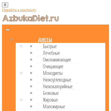
X
Перейти к контенту
ДИЕТЫ
Быстрые
Лечебные
Омолаживающие
Очищающие
Монодиеты
Низкоуглеводные
Низкокалорийные
Белковые
Жировые
Маложирные