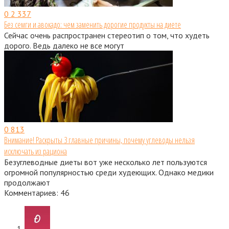
0
2 337
Без семги и авокадо: чем заменить дорогие продукты на диете
Сейчас очень распространен стереотип о том, что худеть
дорого. Ведь далеко не все могут
0
813
Внимание! Раскрыты 3 главные причины, почему углеводы нельзя
исключать из рациона
Безуглеводные диеты вот уже несколько лет пользуются
огромной популярностью среди худеющих. Однако медики
продолжают
Комментариев: 46