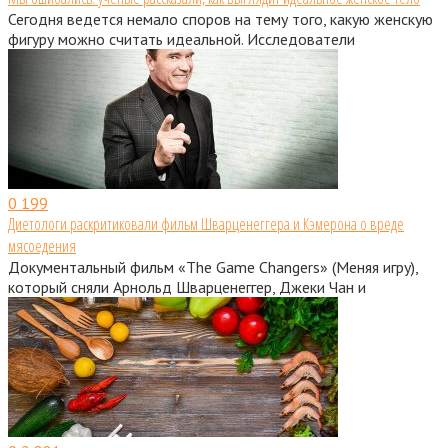
Сегодня ведется немало споров на тему того, какую женскую
фигуру можно считать идеальной. Исследователи
0
199
Диетологи раскритиковали фильм Шварценеггера и Кэмерона о вреде
мясоедения
Документальный фильм «The Game Changers» (Меняя игру),
который сняли Арнольд Шварценеггер, Джеки Чан и