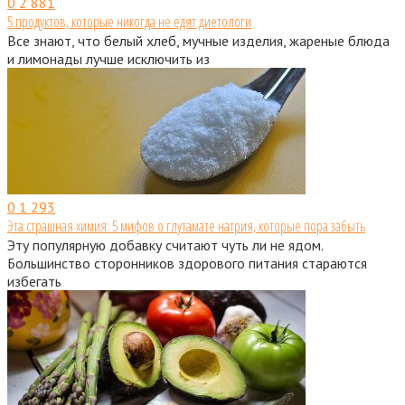
0
2 881
5 продуктов, которые никогда не едят диетологи
Все знают, что белый хлеб, мучные изделия, жареные блюда
и лимонады лучше исключить из
0
1 293
Эта страшная химия: 5 мифов о глутамате натрия, которые пора забыть
Эту популярную добавку считают чуть ли не ядом.
Большинство сторонников здорового питания стараются
избегать