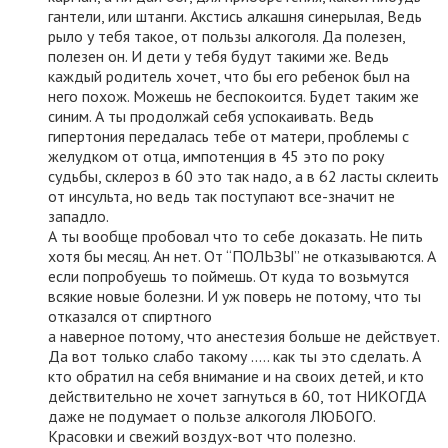
гантели, или штанги. Акстись алкашня синерылая, Ведь
рыло у тебя такое, от пользы алкоголя. Да полезен,
полезен он. И дети у тебя будут такими же. Ведь
каждый родитель хочет, что бы его ребенок был на
него похож. Можешь не беспокоится. Будет таким же
синим. А ты продолжай себя успокаивать. Ведь
гипертония передалась тебе от матери, проблемы с
желудком от отца, импотенция в 45 это по року
судьбы, склероз в 60 это так надо, а в 62 ласты склеить
от инсульта, но ведь так поступают все-значит не
западло.
А ты вообще пробовал что то себе доказать. Не пить
хотя бы месяц. Ан нет. От “ПОЛЬЗЫ” не отказываются. А
если попробуешь то поймешь. От куда то возьмутся
всякие новые болезни. И уж поверь не потому, что ты
отказался от спиртного
а наверное потому, что анестезия больше не действует.
Да вот только слабо такому ….. как ты это сделать. А
кто обратил на себя внимание и на своих детей, и кто
действительно не хочет загнуться в 60, тот НИКОГДА
даже не подумает о пользе алкоголя ЛЮБОГО.
Красовки и свежий воздух-вот что полезно.