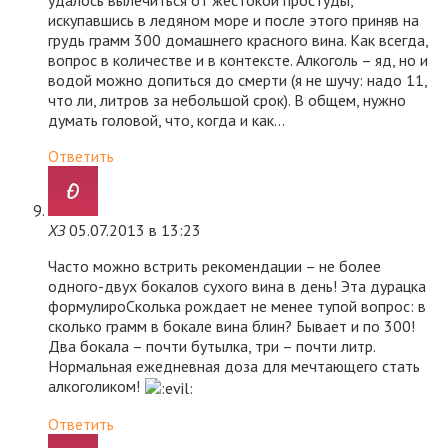
удалось вылечиться от жестокой простуды,
искупавшись в ледяном море и после этого приняв на
грудь грамм 300 домашнего красного вина. Как всегда,
вопрос в количестве и в контексте. Алкоголь – яд, но и
водой можно допиться до смерти (я не шучу: надо 11,
что ли, литров за небольшой срок). В общем, нужно
думать головой, что, когда и как…
Ответить
ХЗ
05.07.2013 в 13:23
Часто можно встрить рекомендации – не более
одного-двух бокалов сухого вина в день! Эта дурацка
формулироСколька рождает не менее тупой вопрос: в
сколько грамм в бокале вина блин? Бывает и по 300!
Два бокала – почти бутылка, три – почти литр.
Нормальная ежедневная доза для мечтающего стать
алкоголиком!
Ответить