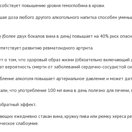
собствует повышению уровня гемоглобина в крови.
шая доза любого другого алкогольного напитка способен умень
 (более двух бокалов вина в день) повышает на 40% риск опас
епятствует развитию ревматоидного артрита.
т о том, что здоровый образ жизни (обязательно включающий д
шат вероятность смерти от заболеваний сердечно-сосудистой си
бление алкоголя повышает артериальное давление и может дат
ли, что употребление 100 мл вина в день полезно для печени, 
 обратный эффект.
ающих ежедневно стакан вина, кружку пива или рюмку хереса р
ческое слабоумие.