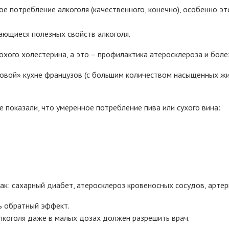
потребление алкоголя (качественного, конечно), особенно это
ающиеся полезных свойств алкоголя.
охого холестерина, а это – профилактика атеросклероза и боле
оровой» кухне французов (с большим количеством насыщенных 
показали, что умеренное потребление пива или сухого вина:
ак: сахарный диабет, атеросклероз кровеносных сосудов, артер
ть обратный эффект.
алкоголя даже в малых дозах должен разрешить врач.