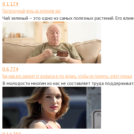
0
1 174
Разгрузочный день на зеленом чае
Чай зеленый – это одно из самых полезных растений. Его влия
0
6 774
Как наш вес зависит от возраста и что делать, чтобы не полнеть: ответ ученых
В молодости многим из нас не составляет труда поддерживать
0
14 759