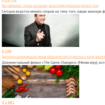
Мы ошибались: ученые рассказали, как выглядит идеальное женское тело
Сегодня ведется немало споров на тему того, какую женскую 
0
199
Диетологи раскритиковали фильм Шварценеггера и Кэмерона о вреде мясое
Документальный фильм «The Game Changers» (Меняя игру), кот
0
2 881