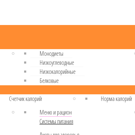
Монодиеты
Низкоуглеводные
Низкокалорийные
Белковые
Cчетчик калорий
Норма калорий
Меню и рацион
Системы питания
Диеты для здоровья