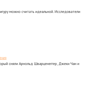
фигуру можно считать идеальной. Исследователи
дения
орый сняли Арнольд Шварценеггер, Джеки Чан и