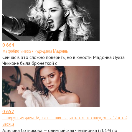
0
664
Макробиотическая чудо-диета Мадонны
Сейчас в это сложно поверить, но в юности Мадонна Луиза
Чикконе была брюнеткой с
0
652
Шокирующая диета: Аделина Сотникова рассказала, как похудела на 12 кг за 4
месяца
Аделина Сотникова — олимпийская чемпионка (2014) по