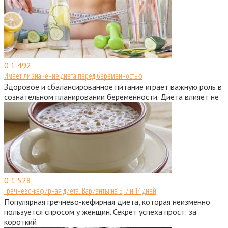
0
1 492
Имеет ли значение диета перед беременностью
Здоровое и сбалансированное питание играет важную роль в
сознательном планировании беременности. Диета влияет не
0
1 528
Гречнево-кефирная диета. Варианты на 3, 7 и 14 дней
Популярная гречнево-кефирная диета, которая неизменно
пользуется спросом у женщин. Секрет успеха прост: за
короткий