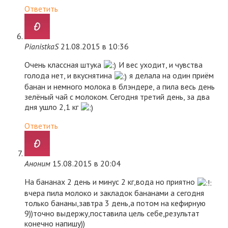
Ответить
PianistkaS
21.08.2015 в 10:36
Очень классная штука
И вес уходит, и чувства
голода нет, и вкуснятина
я делала на один приём
банан и немного молока в блэндере, а пила весь день
зелёный чай с молоком. Сегодня третий день, за два
дня ушло 2,1 кг
Ответить
Аноним
15.08.2015 в 20:04
На бананах 2 день и минус 2 кг,вода но приятно
вчера пила молоко и закладок бананами а сегодня
только бананы,завтра 3 день,а потом на кефирную
9))точно выдержу,поставила цель себе,результат
конечно напишу))