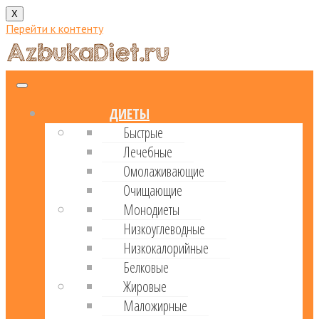
X
Перейти к контенту
ДИЕТЫ
Быстрые
Лечебные
Омолаживающие
Очищающие
Монодиеты
Низкоуглеводные
Низкокалорийные
Белковые
Жировые
Маложирные