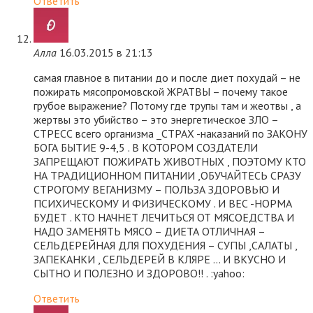
Ответить
Алла
16.03.2015 в 21:13
самая главное в питании до и после диет похудай – не
пожирать мясопромовской ЖРАТВЫ – почему такое
грубое выражение? Потому где трупы там и жеотвы , а
жертвы это убийство – это энергетическое ЗЛО –
СТРЕСС всего организма _СТРАХ -наказаний по ЗАКОНУ
БОГА БЫТИЕ 9-4,5 . В КОТОРОМ СОЗДАТЕЛИ
ЗАПРЕЩАЮТ ПОЖИРАТЬ ЖИВОТНЫХ , ПОЭТОМУ КТО
НА ТРАДИЦИОННОМ ПИТАНИИ ,ОБУЧАЙТЕСЬ СРАЗУ
СТРОГОМУ ВЕГАНИЗМУ – ПОЛЬЗА ЗДОРОВЬЮ И
ПСИХИЧЕСКОМУ И ФИЗИЧЕСКОМУ . И ВЕС -НОРМА
БУДЕТ . КТО НАЧНЕТ ЛЕЧИТЬСЯ ОТ МЯСОЕДСТВА И
НАДО ЗАМЕНЯТЬ МЯСО – ДИЕТА ОТЛИЧНАЯ –
СЕЛЬДЕРЕЙНАЯ ДЛЯ ПОХУДЕНИЯ – СУПЫ ,САЛАТЫ ,
ЗАПЕКАНКИ , СЕЛЬДЕРЕЙ В КЛЯРЕ … И ВКУСНО И
СЫТНО И ПОЛЕЗНО И ЗДОРОВО!! . :yahoo:
Ответить