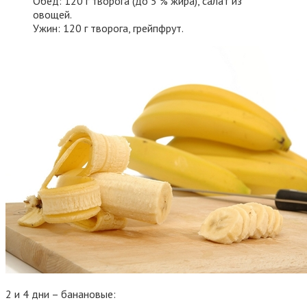
Обед: 120 г творога (до 5 % жира), салат из
овощей.
Ужин: 120 г творога, грейпфрут.
2 и 4 дни – банановые: