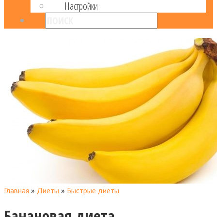
Настройки
Главная
»
Диеты
»
Быстрые диеты
Банановая диета