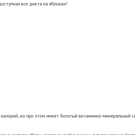
доступная все диета на яблоках!
алорий, но при этом имеет богатый витаминно-минеральный соста
та в составе яблок, которые крайне важны для похудения. Част