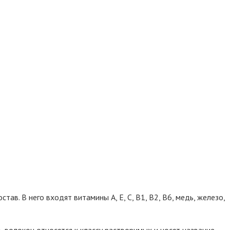
в. В него входят витамины А, Е, С, В1, В2, В6, медь, железо,
ь волокон относятся к классу растворимых и носят название