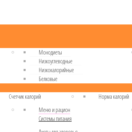
Монодиеты
Низкоуглеводные
Низкокалорийные
Белковые
Cчетчик калорий
Норма калорий
Меню и рацион
Системы питания
Диеты для здоровья