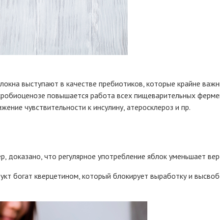
олокна выступают в качестве пребиотиков, которые крайне важ
кробиоценозе повышается работа всех пищеварительных фермен
ижение чувствительности к инсулину, атеросклероз и пр.
, доказано, что регулярное употребление яблок уменьшает вер
укт богат кверцетином, который блокирует выработку и высво