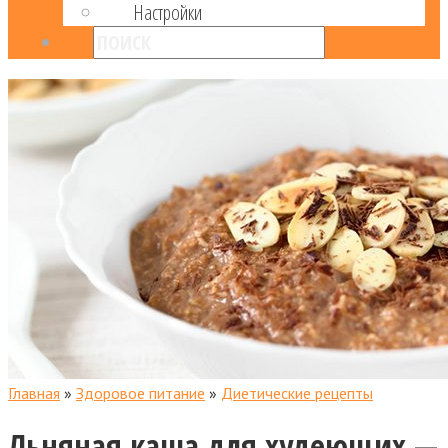
Настройки
Главная
»
Здоровое питание
»
Диетические рецепты
Льняная каша для худеющих —