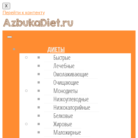
X
Перейти к контенту
ДИЕТЫ
Быстрые
Лечебные
Омолаживающие
Очищающие
Монодиеты
Низкоуглеводные
Низкокалорийные
Белковые
Жировые
Маложирные