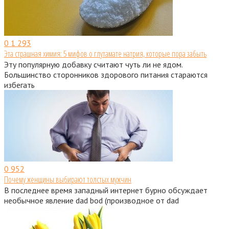
0
1 293
Эта страшная химия: 5 мифов о глутамате натрия, которые пора забыть
Эту популярную добавку считают чуть ли не ядом.
Большинство сторонников здорового питания стараются
избегать
0
952
Почему женщины выбирают толстых мужчин
В последнее время западный интернет бурно обсуждает
необычное явление dad bod (производное от dad