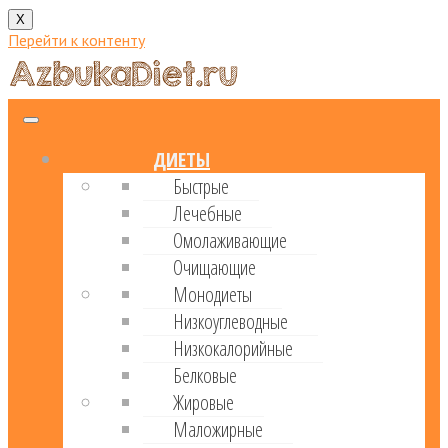
X
Перейти к контенту
ДИЕТЫ
Быстрые
Лечебные
Омолаживающие
Очищающие
Монодиеты
Низкоуглеводные
Низкокалорийные
Белковые
Жировые
Маложирные