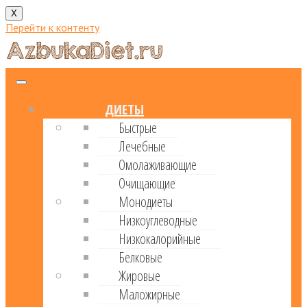
X
Перейти к контенту
ДИЕТЫ
Быстрые
Лечебные
Омолаживающие
Очищающие
Монодиеты
Низкоуглеводные
Низкокалорийные
Белковые
Жировые
Маложирные