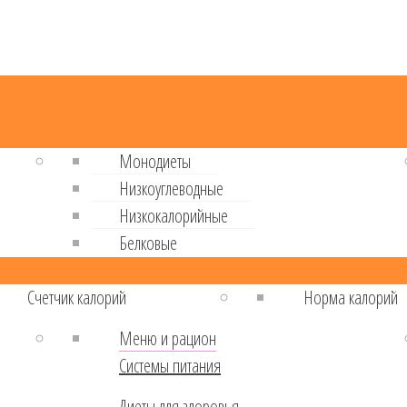
Монодиеты
Низкоуглеводные
Низкокалорийные
Белковые
Cчетчик калорий
Норма калорий
Меню и рацион
Системы питания
Диеты для здоровья