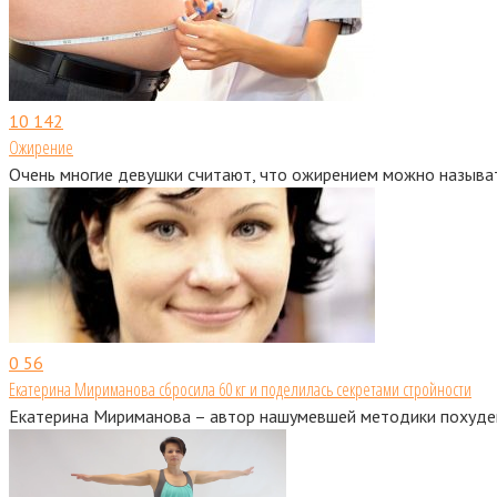
10
142
Ожирение
Очень многие девушки считают, что ожирением можно называт
0
56
Екатерина Мириманова сбросила 60 кг и поделилась секретами стройности
Екатерина Мириманова – автор нашумевшей методики похуден