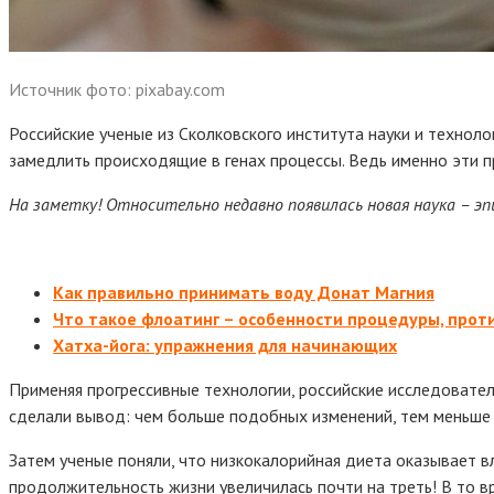
Источник фото: pixabay.com
Российские ученые из Сколковского института науки и техноло
замедлить происходящие в генах процессы. Ведь именно эти 
На заметку! Относительно недавно появилась новая наука – эп
Как правильно принимать воду Донат Магния
Что такое флоатинг – особенности процедуры, прот
Хатха-йога: упражнения для начинающих
Применяя прогрессивные технологии, российские исследователи
сделали вывод: чем больше подобных изменений, тем меньше
Затем ученые поняли, что низкокалорийная диета оказывает вл
продолжительность жизни увеличилась почти на треть! В то вр