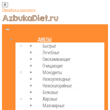
X
Перейти к контенту
ДИЕТЫ
Быстрые
Лечебные
Омолаживающие
Очищающие
Монодиеты
Низкоуглеводные
Низкокалорийные
Белковые
Жировые
Маложирные