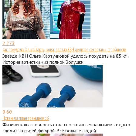
2
273
Как похудела Ольга Картункова: звезда КВН делится секретами стройности
Звезде КВН Ольге Картунковой удалось похудеть на 85 кг!
История артистки «из полной Золушки
0
60
Нужен ли план тренировок?
Физическая активность стала постоянным занятием тех, кто
следит за своей фигурой. Всё больше людей