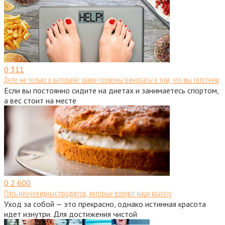
0
311
Дело не только в калориях: какие гормоны виноваты в том, что мы толстеем
Если вы постоянно сидите на диетах и занимаетесь спортом,
а вес стоит на месте
0
2 600
Пять неочевидных продуктов, которые воруют нашу красоту
Уход за собой — это прекрасно, однако истинная красота
идет изнутри. Для достижения чистой