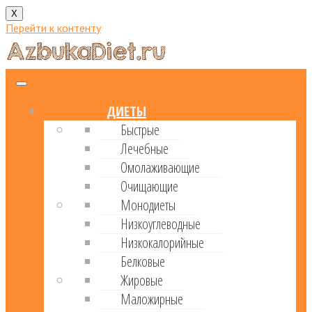
X
Перейти к контенту
ДИЕТЫ
Быстрые
Лечебные
Омолаживающие
Очищающие
Монодиеты
Низкоуглеводные
Низкокалорийные
Белковые
Жировые
Маложирные