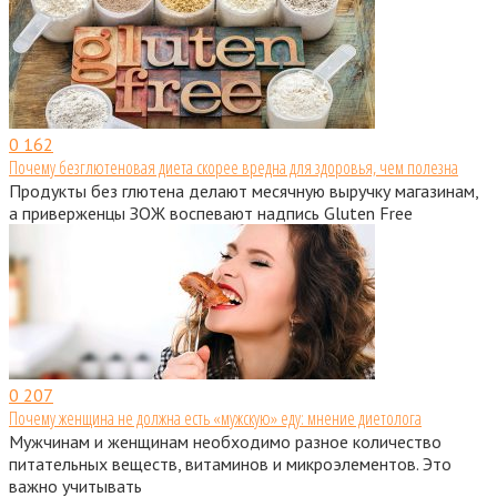
0
162
Почему безглютеновая диета скорее вредна для здоровья, чем полезна
Продукты без глютена делают месячную выручку магазинам,
а приверженцы ЗОЖ воспевают надпись Gluten Free
0
207
Почему женщина не должна есть «мужскую» еду: мнение диетолога
Мужчинам и женщинам необходимо разное количество
питательных веществ, витаминов и микроэлементов. Это
важно учитывать