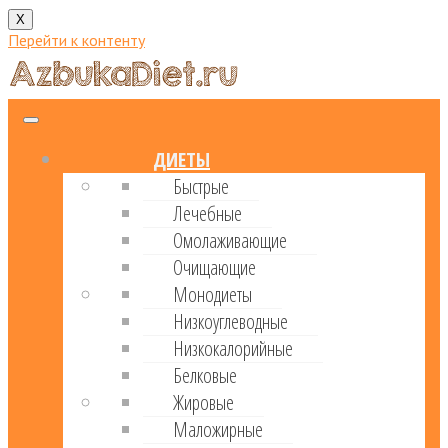
X
Перейти к контенту
ДИЕТЫ
Быстрые
Лечебные
Омолаживающие
Очищающие
Монодиеты
Низкоуглеводные
Низкокалорийные
Белковые
Жировые
Маложирные