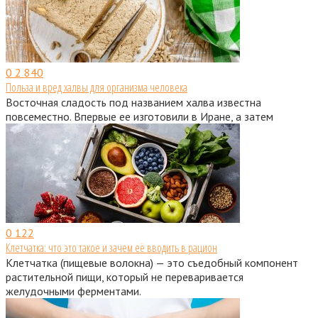
0
2 840
Польза и вред халвы для организма человека
Восточная сладость под названием халва известна
повсеместно. Впервые ее изготовили в Иране, а затем
0
122
Клетчатка: что это такое и зачем её вводить в рацион
Клетчатка (пищевые волокна) — это съедобный компонент
растительной пищи, который не переваривается
желудочными ферментами.