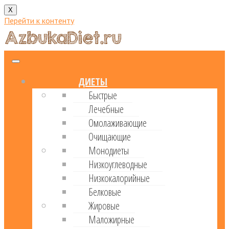
X
Перейти к контенту
ДИЕТЫ
Быстрые
Лечебные
Омолаживающие
Очищающие
Монодиеты
Низкоуглеводные
Низкокалорийные
Белковые
Жировые
Маложирные