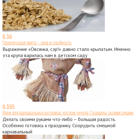
0
36
Геркулесовая диета – сила и стройность
Выражение «Овсянка, сэр!» давно стало крылатым. Именно
эта крупа варилась нам в детском саду
0
395
Идеи для карнавальных костюмов: костюм чучела Страшилы своими руками
Делать своими руками что-либо – большая радость.
Особенно готовясь к празднику. Соорудить смешной
карнавальный