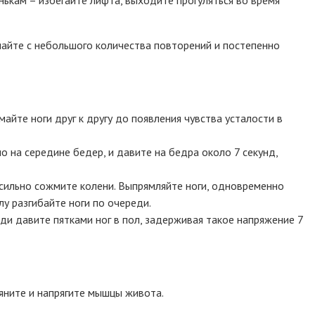
найте с небольшого количества повторений и постепенно
айте ноги друг к другу до появления чувства усталости в
о на середине бедер, и давите на бедра около 7 секунд,
и сильно сожмите колени. Выпрямляйте ноги, одновременно
лу разгибайте ноги по очереди.
еди давите пятками ног в пол, задерживая такое напряжение 7
тяните и напрягите мышцы живота.