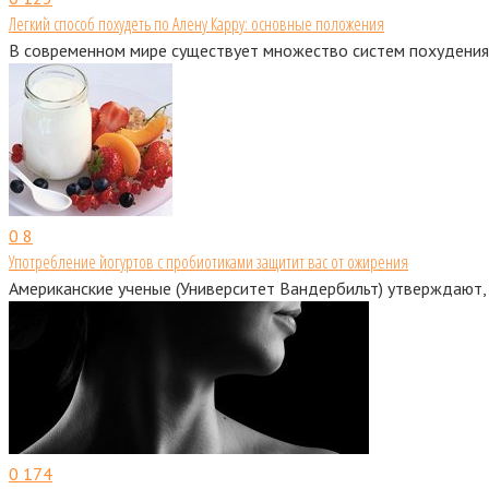
Легкий способ похудеть по Алену Карру: основные положения
В современном мире существует множество систем похудения,
0
8
Употребление йогуртов с пробиотиками защитит вас от ожирения
Американские ученые (Университет Вандербильт) утверждают,
0
174