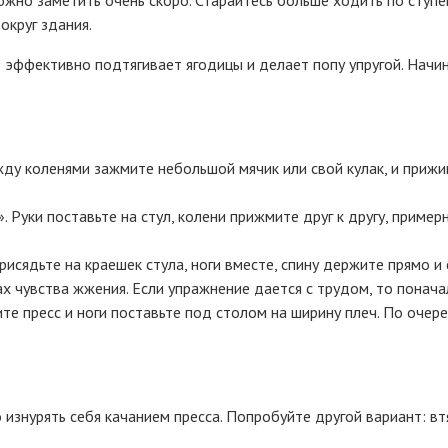
округ здания.
е эффективно подтягивает ягодицы и делает попу упругой. Начи
ду коленями зажмите небольшой мячик или свой кулак, и прижим
Руки поставьте на стул, колени прижмите друг к другу, примерн
Присядьте на краешек стула, ноги вместе, спину держите прямо 
х чувства жжения. Если упражнение дается с трудом, то понача
те пресс и ноги поставьте под столом на ширину плеч. По очер
 изнурять себя качанием пресса. Попробуйте другой вариант: в