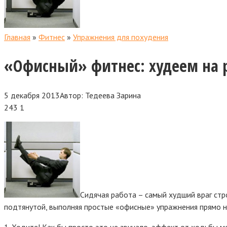
Главная
»
Фитнес
»
Упражнения для похудения
«Офисный» фитнес: худеем на 
5 декабря 2013
Автор:
Тедеева Зарина
243
1
Сидячая работа – самый худший враг стр
подтянутой, выполняя простые «офисные» упражнения прямо н
1. Ходите! Как бы просто это не звучало, эффект от ходьбы м