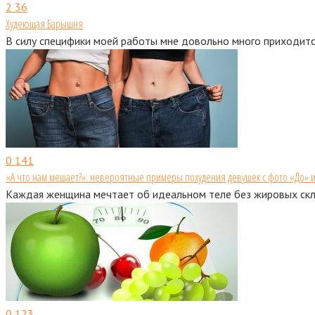
2
36
Худеющая Барышня
В силу специфики моей работы мне довольно много приходитс
0
141
«А что нам мешает?»: невероятные примеры похудения девушек с фото «До» 
Каждая женщина мечтает об идеальном теле без жировых скл
0
123