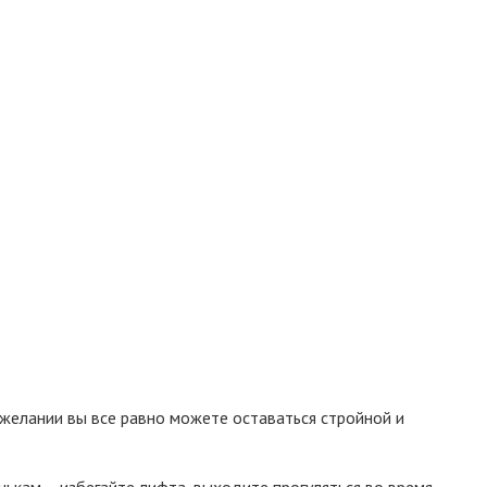
 желании вы все равно можете оставаться стройной и
нькам – избегайте лифта, выходите прогуляться во время