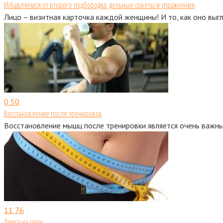
Избавляемся от второго подбородка: дельные советы и упражнения
Лицо – визитная карточка каждой женщины! И то, как оно выгл
0
50
Восстановление после тренировок
Восстановление мышц после тренировки является очень важны
11
76
Диета на сутки