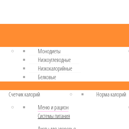
Монодиеты
Низкоуглеводные
Низкокалорийные
Белковые
Cчетчик калорий
Норма калорий
Меню и рацион
Системы питания
Диеты для здоровья