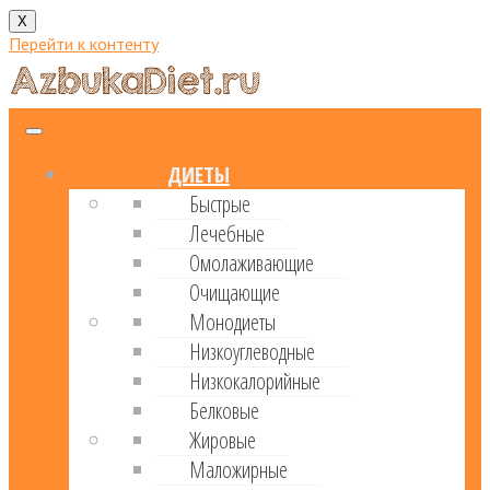
X
Перейти к контенту
ДИЕТЫ
Быстрые
Лечебные
Омолаживающие
Очищающие
Монодиеты
Низкоуглеводные
Низкокалорийные
Белковые
Жировые
Маложирные