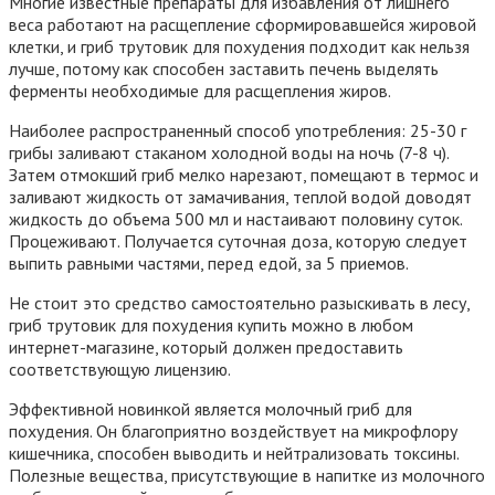
Многие известные препараты для избавления от лишнего
веса работают на расщепление сформировавшейся жировой
клетки, и гриб трутовик для похудения подходит как нельзя
лучше, потому как способен заставить печень выделять
ферменты необходимые для расщепления жиров.
Наиболее распространенный способ употребления: 25-30 г
грибы заливают стаканом холодной воды на ночь (7-8 ч).
Затем отмокший гриб мелко нарезают, помещают в термос и
заливают жидкость от замачивания, теплой водой доводят
жидкость до объема 500 мл и настаивают половину суток.
Процеживают. Получается суточная доза, которую следует
выпить равными частями, перед едой, за 5 приемов.
Не стоит это средство самостоятельно разыскивать в лесу,
гриб трутовик для похудения купить можно в любом
интернет-магазине, который должен предоставить
соответствующую лицензию.
Эффективной новинкой является молочный гриб для
похудения. Он благоприятно воздействует на микрофлору
кишечника, способен выводить и нейтрализовать токсины.
Полезные вещества, присутствующие в напитке из молочного