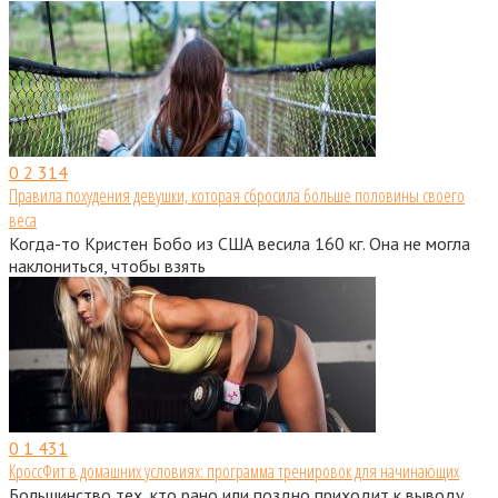
0
2 314
Правила похудения девушки, которая сбросила больше половины своего
веса
Когда-то Кристен Бобо из США весила 160 кг. Она не могла
наклониться, чтобы взять
0
1 431
КроссФит в домашних условиях: программа тренировок для начинающих
Большинство тех, кто рано или поздно приходит к выводу,