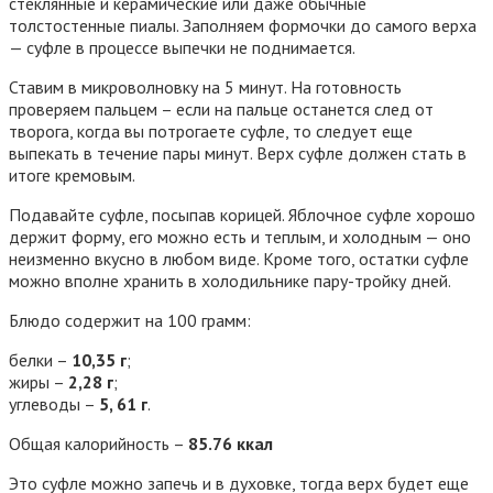
стеклянные и керамические или даже обычные
толстостенные пиалы. Заполняем формочки до самого верха
— суфле в процессе выпечки не поднимается.
Ставим в микроволновку на 5 минут. На готовность
проверяем пальцем – если на пальце останется след от
творога, когда вы потрогаете суфле, то следует еще
выпекать в течение пары минут. Верх суфле должен стать в
итоге кремовым.
Подавайте суфле, посыпав корицей. Яблочное суфле хорошо
держит форму, его можно есть и теплым, и холодным — оно
неизменно вкусно в любом виде. Кроме того, остатки суфле
можно вполне хранить в холодильнике пару-тройку дней.
Блюдо содержит на 100 грамм:
белки –
10,35 г
;
жиры –
2,28 г
;
углеводы –
5, 61 г
.
Общая калорийность –
85.76 ккал
Это суфле можно запечь и в духовке, тогда верх будет еще