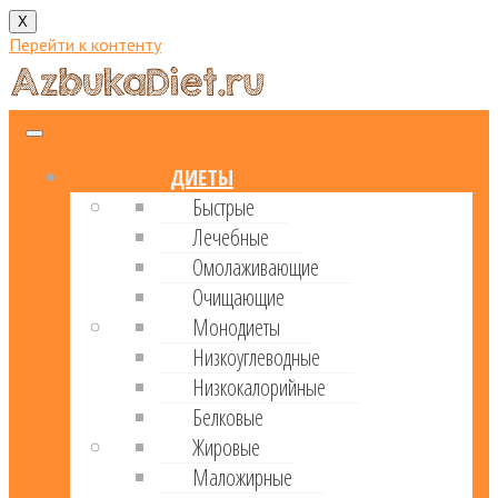
X
Перейти к контенту
ДИЕТЫ
Быстрые
Лечебные
Омолаживающие
Очищающие
Монодиеты
Низкоуглеводные
Низкокалорийные
Белковые
Жировые
Маложирные