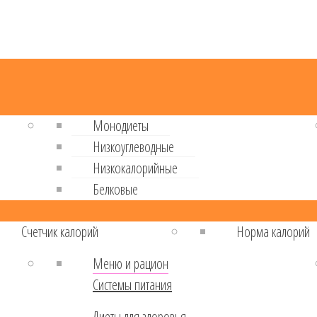
Монодиеты
Низкоуглеводные
Низкокалорийные
Белковые
Cчетчик калорий
Норма калорий
Меню и рацион
Системы питания
Диеты для здоровья