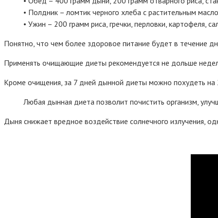
• Обед – 400 грамм дыни, 200 грамм отварного риса, стак
• Полдник – ломтик черного хлеба с растительным масло
• Ужин – 200 грамм риса, гречки, перловки, картофеля, с
Понятно, что чем более здоровое питание будет в течение дн
Применять очищающие диеты рекомендуется не дольше недел
Кроме очищения, за 7 дней дынной диеты можно похудеть на 2
Любая дынная диета позволит почистить организм, улучш
Дыня снижает вредное воздействие солнечного излучения, од