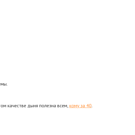
емы.
том качестве дыня полезна всем,
кому за 40
.