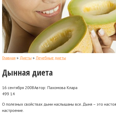
Главная
»
Диеты
»
Лечебные диеты
Дынная диета
16 сентября 2008
Автор:
Пахомова Клара
499
14
О полезных свойствах дыни наслышаны все. Дыня – это настоя
настроение.