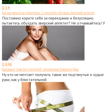
0
54
Как научиться не переедать: 5 способов обуздать зверский аппетит
Постоянно корите себя за переедание и безуспешно
пытаетесь обуздать зверский аппетит? Не отчаивайтесь! У
0
846
Красивые руки без гантелей: тренировка Кэмерон Диаз
Ну кто не мечтает получить такие же подтянутые и худые
руки, как у блистательной