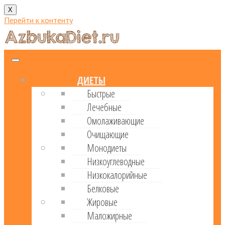
X
Перейти к контенту
ДИЕТЫ
Быстрые
Лечебные
Омолаживающие
Очищающие
Монодиеты
Низкоуглеводные
Низкокалорийные
Белковые
Жировые
Маложирные