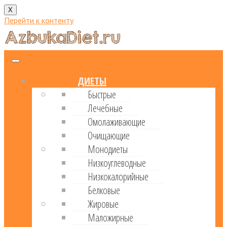
X
Перейти к контенту
ДИЕТЫ
Быстрые
Лечебные
Омолаживающие
Очищающие
Монодиеты
Низкоуглеводные
Низкокалорийные
Белковые
Жировые
Маложирные