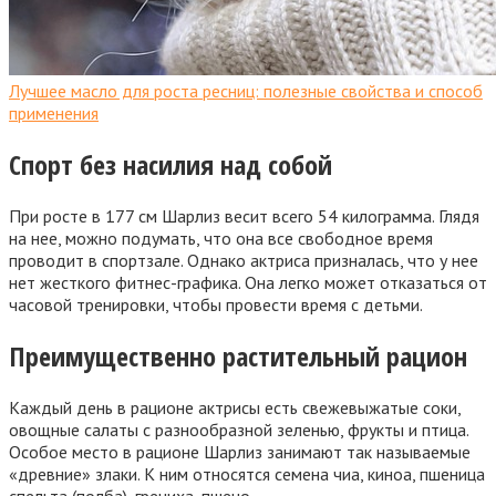
Лучшее масло для роста ресниц: полезные свойства и способ
применения
Спорт без насилия над собой
При росте в 177 см Шарлиз весит всего 54 килограмма. Глядя
на нее, можно подумать, что она все свободное время
проводит в спортзале. Однако актриса призналась, что у нее
нет жесткого фитнес-графика. Она легко может отказаться от
часовой тренировки, чтобы провести время с детьми.
Преимущественно растительный рацион
Каждый день в рационе актрисы есть свежевыжатые соки,
овощные салаты с разнообразной зеленью, фрукты и птица.
Особое место в рационе Шарлиз занимают так называемые
«древние» злаки. К ним относятся семена чиа, киноа, пшеница
спельта (полба), гречиха, пшено.