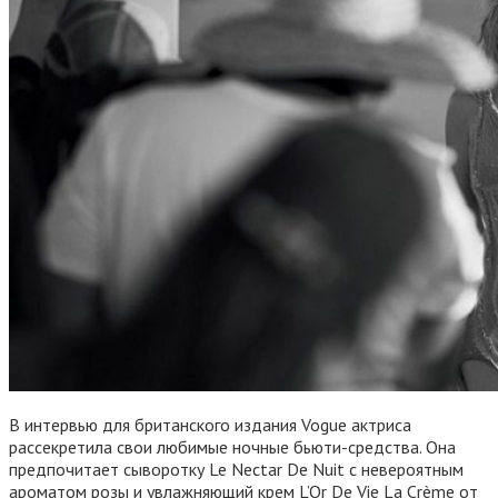
В интервью для британского издания Vogue актриса
рассекретила свои любимые ночные бьюти-средства. Она
предпочитает сыворотку Le Nectar De Nuit с невероятным
ароматом розы и увлажняющий крем L’Or De Vie La Crème от