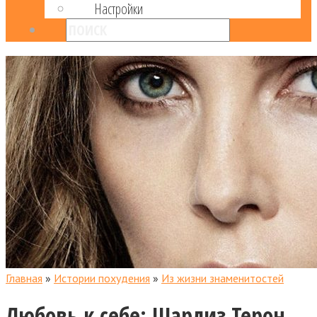
Настройки
Главная
»
Истории похудения
»
Из жизни знаменитостей
Любовь к себе: Шарлиз Терон