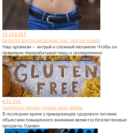
15
139 353
Как быстро запустить метаболизм с утра: 3 простых правила
Наш организм — хитрый и сложный механизм. Чтобы он
правильно перерабатывал пищу и своевременно
0
32 356
Продукты без глютена − полный список, таблица
В последнее время у приверженцев здорового питания
объектами повышенного внимания являются безглютеновые
продукты. Однако