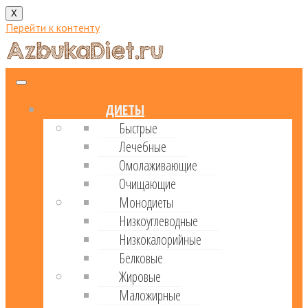
X
Перейти к контенту
ДИЕТЫ
Быстрые
Лечебные
Омолаживающие
Очищающие
Монодиеты
Низкоуглеводные
Низкокалорийные
Белковые
Жировые
Маложирные