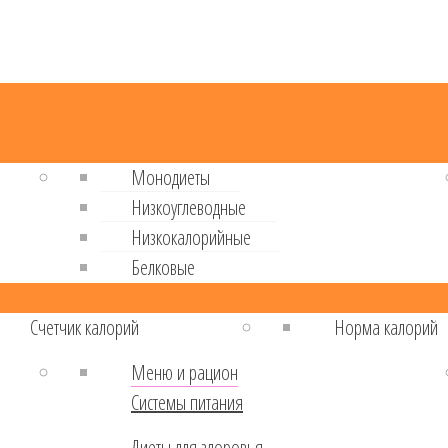
Монодиеты
Низкоуглеводные
Низкокалорийные
Белковые
Cчетчик калорий
Норма калорий
Меню и рацион
Системы питания
Диеты для здоровья