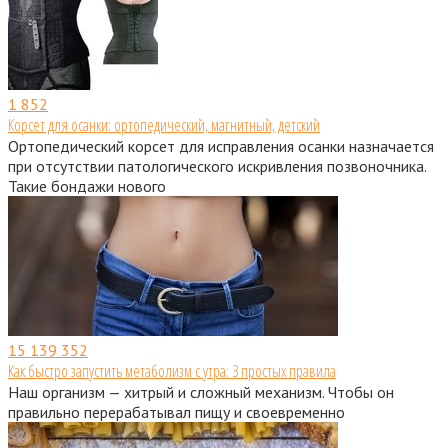
1
852
Корсет для осанки: ортопедический, магнитный, детский
Ортопедический корсет для исправления осанки назначается
при отсутствии патологического искривления позвоночника.
Такие бондажи нового
15
139 352
Как быстро запустить метаболизм с утра: 3 простых правила
Наш организм — хитрый и сложный механизм. Чтобы он
правильно перерабатывал пищу и своевременно