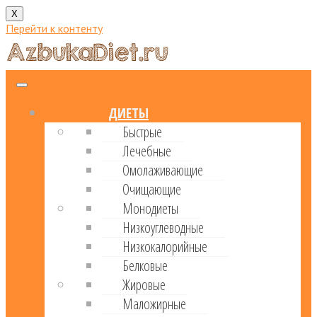
X
Перейти к контенту
ДИЕТЫ
Быстрые
Лечебные
Омолаживающие
Очищающие
Монодиеты
Низкоуглеводные
Низкокалорийные
Белковые
Жировые
Маложирные