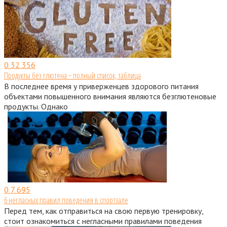
0
32 356
Продукты без глютена − полный список, таблица
В последнее время у приверженцев здорового питания
объектами повышенного внимания являются безглютеновые
продукты. Однако
0
7 695
6 негласных правил поведения в спортзале
Перед тем, как отправиться на свою первую тренировку,
стоит ознакомиться с негласными правилами поведения