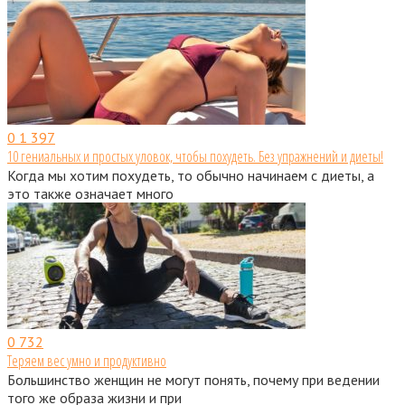
0
1 397
10 гениальных и простых уловок, чтобы похудеть. Без упражнений и диеты!
Когда мы хотим похудеть, то обычно начинаем с диеты, а
это также означает много
0
732
Теряем вес умно и продуктивно
Большинство женщин не могут понять, почему при ведении
того же образа жизни и при