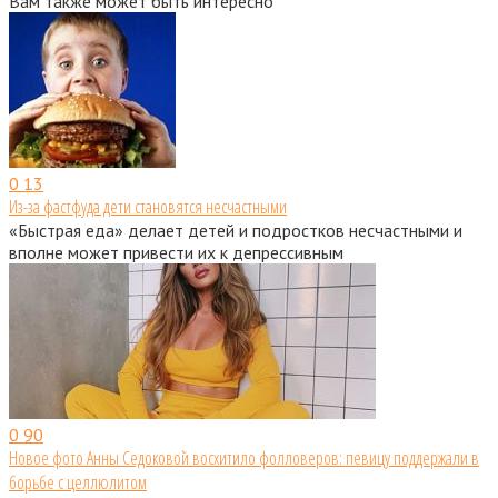
Вам также может быть интересно
0
13
Из-за фастфуда дети становятся несчастными
«Быстрая еда» делает детей и подростков несчастными и
вполне может привести их к депрессивным
0
90
Новое фото Анны Седоковой восхитило фолловеров: певицу поддержали в
борьбе с целлюлитом