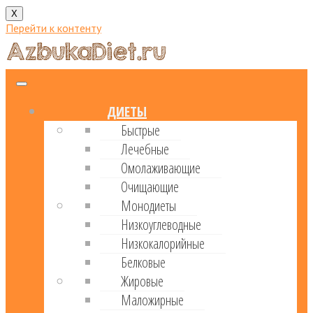
X
Перейти к контенту
ДИЕТЫ
Быстрые
Лечебные
Омолаживающие
Очищающие
Монодиеты
Низкоуглеводные
Низкокалорийные
Белковые
Жировые
Маложирные