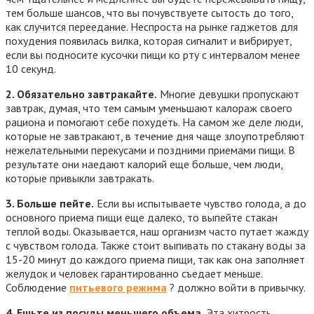
тем больше шансов, что вы почувствуете сытость до того,
как случится переедание. Неспроста на рынке гаджетов для
похудения появилась вилка, которая сигналит и вибрирует,
если вы подносите кусочки пищи ко рту с интервалом менее
10 секунд.
2. Обязательно завтракайте.
Многие девушки пропускают
завтрак, думая, что тем самым уменьшают калораж своего
рациона и помогают себе похудеть. На самом же деле люди,
которые не завтракают, в течение дня чаще злоупотребляют
нежелательными перекусами и поздними приемами пищи. В
результате они наедают калорий еще больше, чем люди,
которые привыкли завтракать.
3. Больше пейте.
Если вы испытываете чувство голода, а до
основного приема пищи еще далеко, то выпейте стакан
теплой воды. Оказывается, наш организм часто путает жажду
с чувством голода. Также стоит выпивать по стакану воды за
15-20 минут до каждого приема пищи, так как она заполняет
желудок и человек гарантированно съедает меньше.
Соблюдение
питьевого режима
? должно войти в привычку.
4. Ешьте из посуды меньшего объема.
Эта хитрость