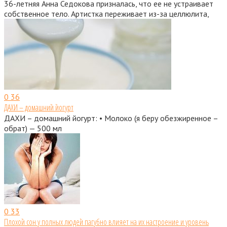
36-летняя Анна Седокова призналась, что ее не устраивает
собственное тело. Артистка переживает из-за целлюлита,
0
36
ДАХИ – домашний йогурт
ДАХИ – домашний йогурт: • Молоко (я беру обезжиренное –
обрат) — 500 мл
0
33
Плохой сон у полных людей пагубно влияет на их настроение и уровень