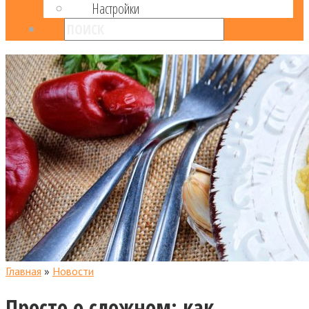
Настройки
Главная
»
Новости
Просто о сложном: как