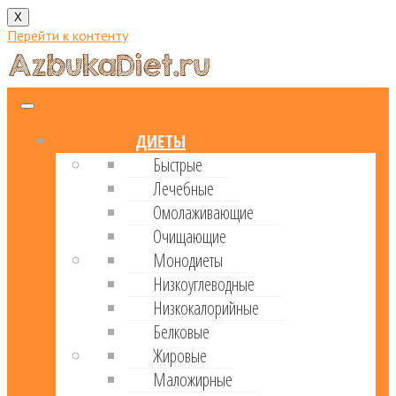
X
Перейти к контенту
ДИЕТЫ
Быстрые
Лечебные
Омолаживающие
Очищающие
Монодиеты
Низкоуглеводные
Низкокалорийные
Белковые
Жировые
Маложирные