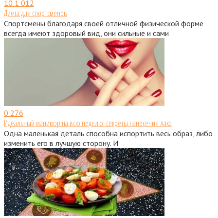
10
1 012
Диета для спортcменов
Спортсмены благодаря своей отличной физической форме
всегда имеют здоровый вид, они сильные и сами
0
276
Идеальный маникюр на всю неделю: секреты нанесения лака
Одна маленькая деталь способна испортить весь образ, либо
изменить его в лучшую сторону. И