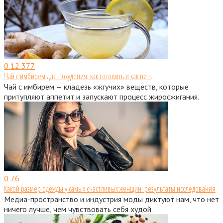
0
12 377
Чай с имбирем для похудения: как готовить и как пить
Чай с имбирем — кладезь «жгучих» веществ, которые
притупляют аппетит и запускают процесс жиросжигания.
0
76
Какой размер одежды у самых счастливых женщин: результаты исследования
Медиа-пространство и индустрия моды диктуют нам, что нет
ничего лучше, чем чувствовать себя худой.