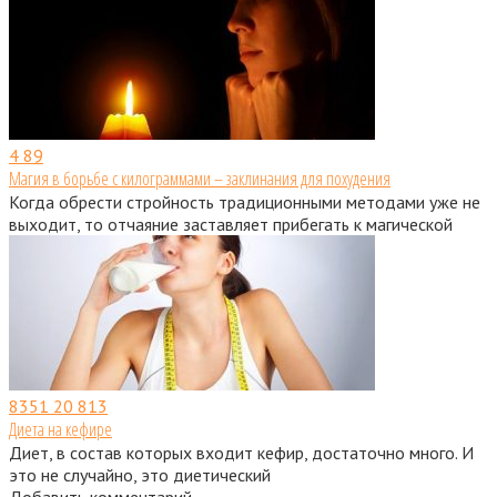
4
89
Магия в борьбе с килограммами – заклинания для похудения
Когда обрести стройность традиционными методами уже не
выходит, то отчаяние заставляет прибегать к магической
8351
20 813
Диета на кефире
Диет, в состав которых входит кефир, достаточно много. И
это не случайно, это диетический
Добавить комментарий