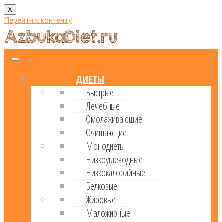
X
Перейти к контенту
ДИЕТЫ
Быстрые
Лечебные
Омолаживающие
Очищающие
Монодиеты
Низкоуглеводные
Низкокалорийные
Белковые
Жировые
Маложирные