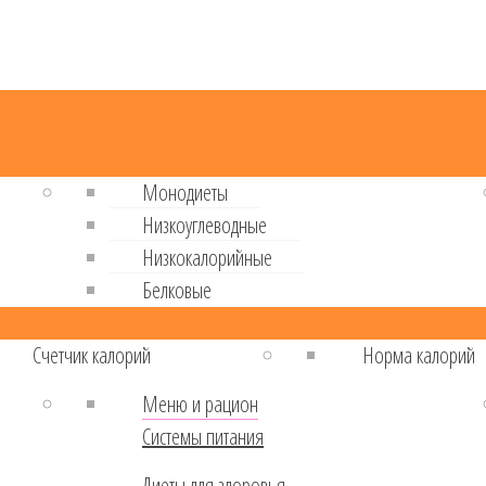
Монодиеты
Низкоуглеводные
Низкокалорийные
Белковые
Cчетчик калорий
Норма калорий
Меню и рацион
Системы питания
Диеты для здоровья