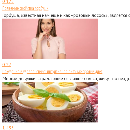
0
175
Полезные свойства горбуши
Горбуша, известная нам еще и как «розовый лосось», являетс
0
27
Похудение в удовольствие: интуитивное питание против диет
Многие девушки, страдающие от лишнего веса, живут по нездо
1
435