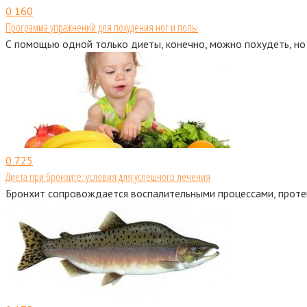
0
160
Программа упражнений для похудения ног и попы
С помощью одной только диеты, конечно, можно похудеть, но
0
725
Диета при бронхите: условия для успешного лечения
Бронхит сопровождается воспалительными процессами, проте