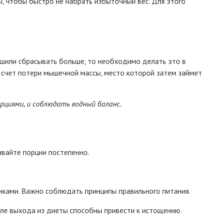
, чтобы быстро не набрать избыточный вес. Для этого
решили сбрасывать больше, то необходимо делать это в
а счет потери мышечной массы, место которой затем займет
рциями, и соблюдать водный баланс.
ивайте порции постепенно.
иками. Важно соблюдать принципы правильного питания.
сле выхода из диеты способны привести к истощению.