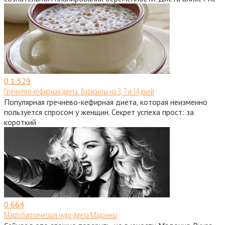
0
1 529
Гречнево-кефирная диета. Варианты на 3, 7 и 14 дней
Популярная гречнево-кефирная диета, которая неизменно
пользуется спросом у женщин. Секрет успеха прост: за
короткий
0
664
Макробиотическая чудо-диета Мадонны