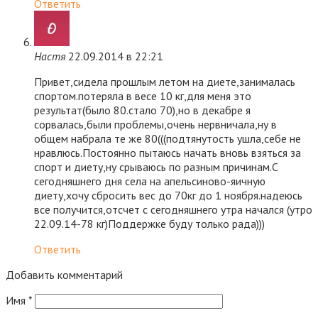
Ответить
Настя
22.09.2014 в 22:21
Привет,сидела прошлым летом на диете,занималась
спортом.потеряла в весе 10 кг,для меня это
результат(было 80.стало 70),но в декабре я
сорвалась,были проблемы,очень нервничала,ну в
общем набрала те же 80(((подтянутость ушла,себе не
нравлюсь.Постоянно пытаюсь начать вновь взяться за
спорт и диету,ну срываюсь по разным причинам.С
сегодняшнего дня села на апельсиново-яичную
диету,хочу сбросить вес до 70кг до 1 ноября.надеюсь
все получится,отсчет с сегодняшнего утра начался (утро
22.09.14-78 кг)Поддержке буду только рада)))
Ответить
Добавить комментарий
Имя
*