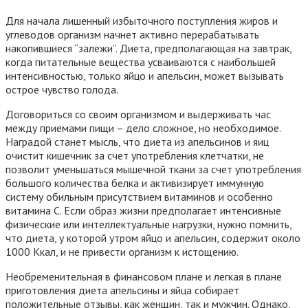
Для начала лишенный избыточного поступления жиров и
углеводов организм начнет активно перерабатывать
накопившиеся “залежи”. Диета, предполагающая на завтрак,
когда питательные вещества усваиваются с наибольшей
интенсивностью, только яйцо и апельсин, может вызывать
острое чувство голода.
Договориться со своим организмом и выдерживать час
между приемами пищи – дело сложное, но необходимое.
Наградой станет мысль, что диета из апельсинов и яиц
очистит кишечник за счет употребления клетчатки, не
позволит уменьшаться мышечной ткани за счет употребления
большого количества белка и активизирует иммунную
систему обильным присутствием витаминов и особенно
витамина C. Если образ жизни предполагает интенсивные
физические или интеллектуальные нагрузки, нужно помнить,
что диета, у которой утром яйцо и апельсин, содержит около
1000 Ккал, и не привести организм к истощению.
Необременительная в финансовом плане и легкая в плане
приготовления диета апельсины и яйца собирает
положительные отзывы, как женщин, так и мужчин. Однако,