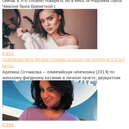
Сейчас в это сложно поверить, но в юности Мадонна Луиза
Чикконе была брюнеткой с
0
652
Шокирующая диета: Аделина Сотникова рассказала, как похудела на 12 кг за 4
месяца
Аделина Сотникова — олимпийская чемпионка (2014) по
женскому фигурному катанию в личном зачете, двукратная
0
936