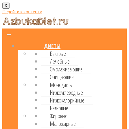
X
Перейти к контенту
ДИЕТЫ
Быстрые
Лечебные
Омолаживающие
Очищающие
Монодиеты
Низкоуглеводные
Низкокалорийные
Белковые
Жировые
Маложирные