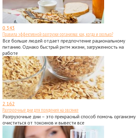
0
343
Правила эффективной разгрузки организма: как, когда и сколько?
Все больше людей отдает предпочтение рациональному
питанию. Однако быстрый ритм жизни, загруженность на
работе
2
162
Разгрузочные дни для похудения на овсянке
Разгрузочные дни – это прекрасный способ помочь организму
очиститься от токсинов и вывести все