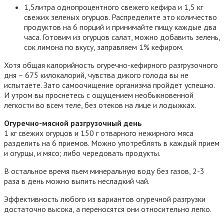
1,5литра однопроцентного свежего кефира и 1,5 кг
свежих зеленых огурцов. Распределите это количество
продуктов на 6 порций и принимайте пищу каждые два
часа. Готовим из огурцов салат, можно добавить зелень,
сок лимона по вкусу, заправляем 1% кефиром.
Хотя общая калорийность огуречно-кефирного разгрузочного
дня – 675 килокалорий, чувства дикого голода вы не
испытаете. Зато самоочищение организма пройдет успешно.
И утром вы проснетесь с ощущением необыкновенной
легкости во всем теле, без отеков на лице и лодыжках.
Огуречно-мясной разгрузочный день
1 кг свежих огурцов и 150 г отварного нежирного мяса
разделить на 6 приемов. Можно употреблять в каждый прием
и огурцы, и мясо; либо чередовать продукты.
В остальное время пьем минеральную воду без газов, 2-3
раза в день можно выпить несладкий чай.
Эффективность любого из вариантов огуречной разгрузки
достаточно высока, а переносятся они относительно легко.