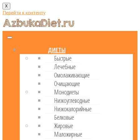
X
Перейти к контенту
ДИЕТЫ
Быстрые
Лечебные
Омолаживающие
Очищающие
Монодиеты
Низкоуглеводные
Низкокалорийные
Белковые
Жировые
Маложирные