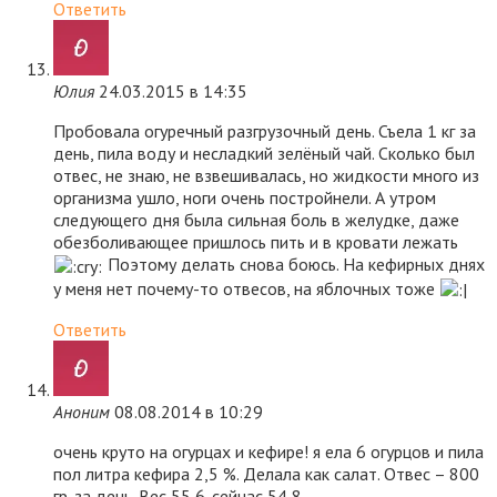
Ответить
Юлия
24.03.2015 в 14:35
Пробовала огуречный разгрузочный день. Съела 1 кг за
день, пила воду и несладкий зелёный чай. Сколько был
отвес, не знаю, не взвешивалась, но жидкости много из
организма ушло, ноги очень постройнели. А утром
следующего дня была сильная боль в желудке, даже
обезболивающее пришлось пить и в кровати лежать
Поэтому делать снова боюсь. На кефирных днях
у меня нет почему-то отвесов, на яблочных тоже
Ответить
Аноним
08.08.2014 в 10:29
очень круто на огурцах и кефире! я ела 6 огурцов и пила
пол литра кефира 2,5 %. Делала как салат. Отвес – 800
гр. за день. Вес 55,6. сейчас 54,8