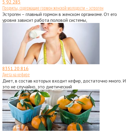
5
92 285
Продукты, содержащие гормон женской молодости – эстроген
Эстроген – главный гормон в женском организме. От его
уровня зависит работа половой системы,
8351
20 816
Диета на кефире
Диет, в состав которых входит кефир, достаточно много. И
это не случайно, это диетический