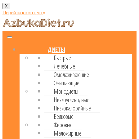
X
Перейти к контенту
ДИЕТЫ
Быстрые
Лечебные
Омолаживающие
Очищающие
Монодиеты
Низкоуглеводные
Низкокалорийные
Белковые
Жировые
Маложирные