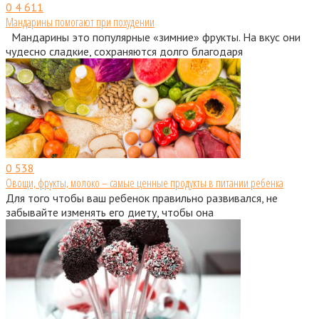
0
4 611
Мандарины помогают при похудении
Мандарины это популярные «зимние» фрукты. На вкус они
чудесно сладкие, сохраняются долго благодаря
0
538
Овощи, фрукты, молоко – самые ценные продукты в питании ребенка
Для того чтобы ваш ребенок правильно развивался, не
забывайте изменять его диету, чтобы она