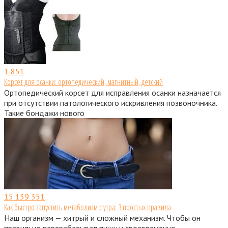
1
851
Корсет для осанки: ортопедический, магнитный, детский
Ортопедический корсет для исправления осанки назначается
при отсутствии патологического искривления позвоночника.
Такие бондажи нового
15
139 351
Как быстро запустить метаболизм с утра: 3 простых правила
Наш организм — хитрый и сложный механизм. Чтобы он
правильно перерабатывал пищу и своевременно