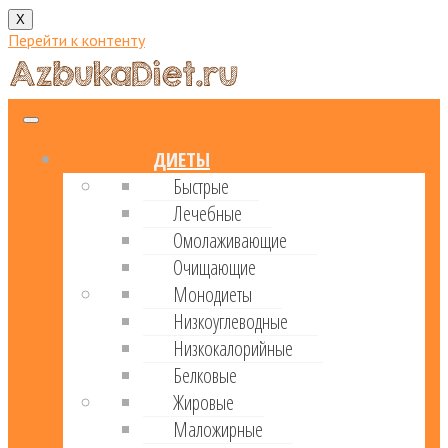
X
Перейти к контенту
ДИЕТЫ
Быстрые
Лечебные
Омолаживающие
Очищающие
Монодиеты
Низкоуглеводные
Низкокалорийные
Белковые
Жировые
Маложирные