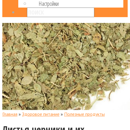
Настройки
Главная
»
Здоровое питание
»
Полезные продукты
Листья черники и их