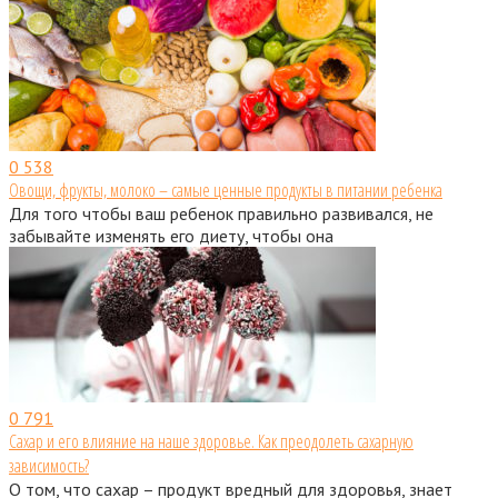
0
538
Овощи, фрукты, молоко – самые ценные продукты в питании ребенка
Для того чтобы ваш ребенок правильно развивался, не
забывайте изменять его диету, чтобы она
0
791
Сахар и его влияние на наше здоровье. Как преодолеть сахарную
зависимость?
О том, что сахар – продукт вредный для здоровья, знает