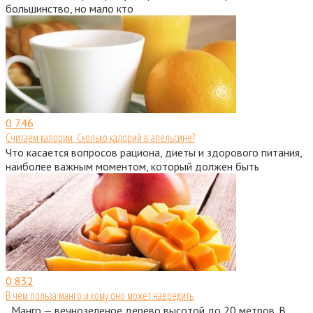
большинство, но мало кто
0
746
Считаем калории. Сколько калорий в апельсине?
Что касается вопросов рациона, диеты и здорового питания,
наиболее важным моментом, который должен быть
0
832
В чем польза манго и кому оно может навредить
Манго — вечнозеленое дерево высотой до 20 метров. В