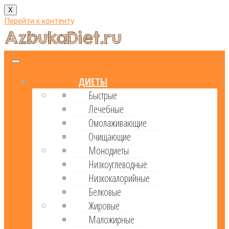
X
Перейти к контенту
ДИЕТЫ
Быстрые
Лечебные
Омолаживающие
Очищающие
Монодиеты
Низкоуглеводные
Низкокалорийные
Белковые
Жировые
Маложирные