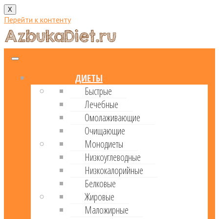
X
Перейти к контенту
ДИЕТЫ
Быстрые
Лечебные
Омолаживающие
Очищающие
Монодиеты
Низкоуглеводные
Низкокалорийные
Белковые
Жировые
Маложирные