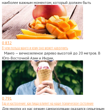
наиболее важным моментом, который должен быть
0
832
В чем польза манго и кому оно может навредить
Манго — вечнозеленое дерево высотой до 20 метров. В
Юго-Восточной Азии и Индии,
0
791
Еда и настроение: как пища влияет на наше психическое состояние
Для многих из нас режим самоизоляции оказался серьезным