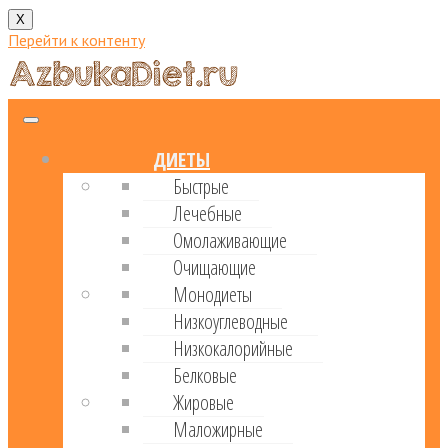
X
Перейти к контенту
ДИЕТЫ
Быстрые
Лечебные
Омолаживающие
Очищающие
Монодиеты
Низкоуглеводные
Низкокалорийные
Белковые
Жировые
Маложирные