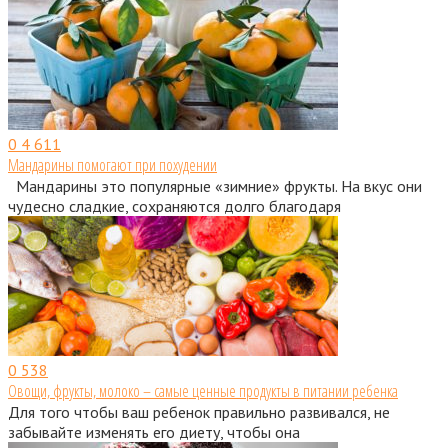
0
4 611
Мандарины помогают при похудении
Мандарины это популярные «зимние» фрукты. На вкус они
чудесно сладкие, сохраняются долго благодаря
0
538
Овощи, фрукты, молоко – самые ценные продукты в питании ребенка
Для того чтобы ваш ребенок правильно развивался, не
забывайте изменять его диету, чтобы она