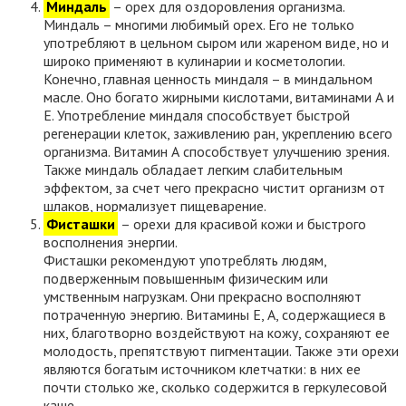
Миндаль
– орех для оздоровления организма.
Миндаль – многими любимый орех. Его не только
употребляют в цельном сыром или жареном виде, но и
широко применяют в кулинарии и косметологии.
Конечно, главная ценность миндаля – в миндальном
масле. Оно богато жирными кислотами, витаминами А и
Е. Употребление миндаля способствует быстрой
регенерации клеток, заживлению ран, укреплению всего
организма. Витамин А способствует улучшению зрения.
Также миндаль обладает легким слабительным
эффектом, за счет чего прекрасно чистит организм от
шлаков, нормализует пищеварение.
Фисташки
– орехи для красивой кожи и быстрого
восполнения энергии.
Фисташки рекомендуют употреблять людям,
подверженным повышенным физическим или
умственным нагрузкам. Они прекрасно восполняют
потраченную энергию. Витамины Е, А, содержащиеся в
них, благотворно воздействуют на кожу, сохраняют ее
молодость, препятствуют пигментации. Также эти орехи
являются богатым источником клетчатки: в них ее
почти столько же, сколько содержится в геркулесовой
каше.