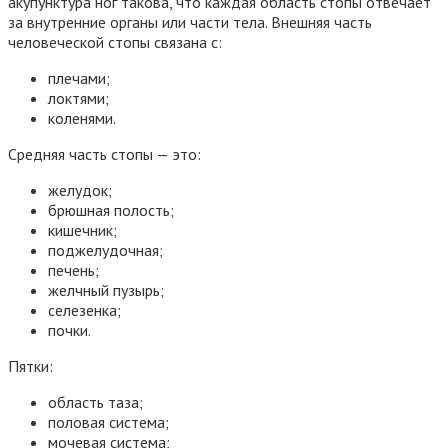
акупунктура ног такова, что каждая область стопы отвечает
за внутренние органы или части тела. Внешняя часть
человеческой стопы связана с:
плечами;
локтями;
коленями.
Средняя часть стопы — это:
желудок;
брюшная полость;
кишечник;
поджелудочная;
печень;
желчный пузырь;
селезенка;
почки.
Пятки:
область таза;
половая система;
мочевая система;