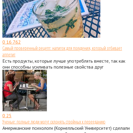
0
16 762
Самый проверенный рецепт: напиток для похудения, который отбивает
аппетит
Есть продукты, которые лучше употреблять вместе, так как
они способны усиливать полезные свойства друг
0
25
Ученые: полные люди могут склонять стройных к перееданию
Американские психологи (Корнелльский Университет) сделали