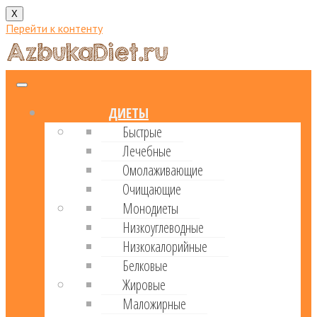
X
Перейти к контенту
ДИЕТЫ
Быстрые
Лечебные
Омолаживающие
Очищающие
Монодиеты
Низкоуглеводные
Низкокалорийные
Белковые
Жировые
Маложирные