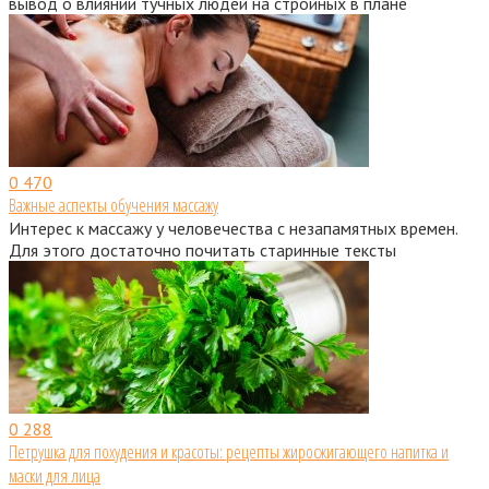
вывод о влиянии тучных людей на стройных в плане
0
470
Важные аспекты обучения массажу
Интерес к массажу у человечества с незапамятных времен.
Для этого достаточно почитать старинные тексты
0
288
Петрушка для похудения и красоты: рецепты жиросжигающего напитка и
маски для лица