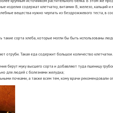
иболее крупным источником растительного белка. В этом же пр
ые изделия содержат клетчатку, витамин В, железо, кальций и 
елебные вещества нужно черпать из бездрожжевого теста, в со
такие сорта хлеба, которые могли бы быть использованы людь
яют отруби. Такая еда содержит большое количество клетчатки.
ления берут муку высшего сорта и добавляют туда пшеницу грубо
ьно для людей с болезнями желудка;
ьными почками, а также всем тем, кому врачи рекомендовали о