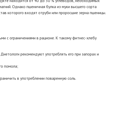
одукте находится от 40 до 50 % углеводов, необходимых
магний. Однако пшеничная булка из муки высшего сорта
став которого входят отруби или проросшие зерна пшеницы.
ми с ограничениями в рационе. К такому фитнес-хлебу
 Диетологи рекомендуют употреблять его при запорах и
го помола;
граничить в употреблении поваренную соль.