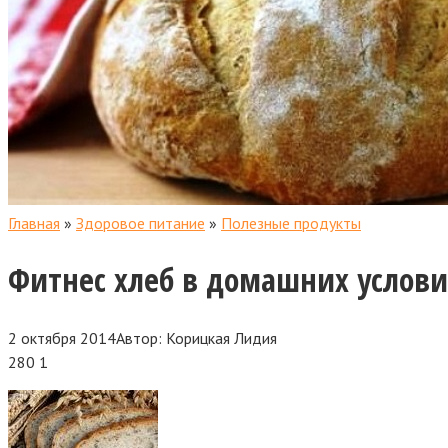
Главная
»
Здоровое питание
»
Полезные продукты
Фитнес хлеб в домашних услови
2 октября 2014
Автор:
Корицкая Лидия
280
1