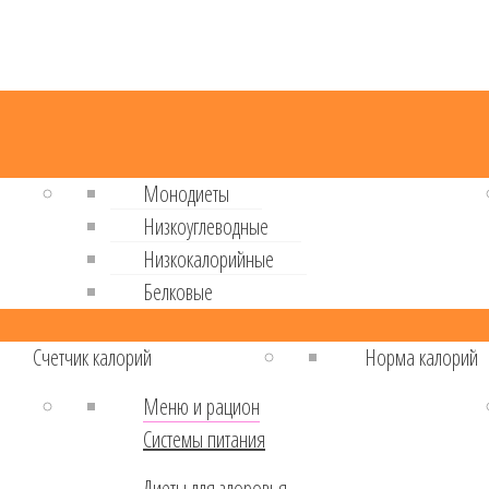
Монодиеты
Низкоуглеводные
Низкокалорийные
Белковые
Cчетчик калорий
Норма калорий
Меню и рацион
Системы питания
Диеты для здоровья