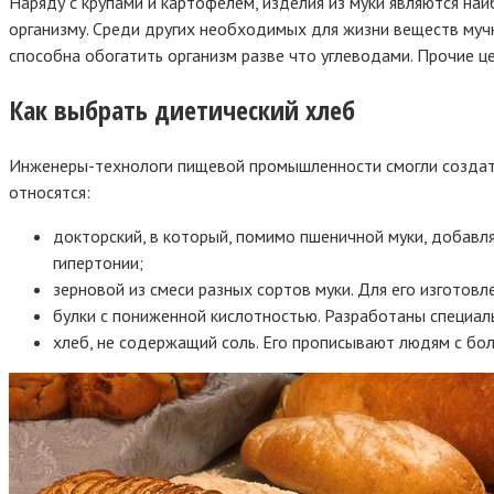
Наряду с крупами и картофелем, изделия из муки являются на
организму. Среди других необходимых для жизни веществ мучн
способна обогатить организм разве что углеводами. Прочие ц
Как выбрать диетический хлеб
Инженеры-технологи пищевой промышленности смогли создать 
относятся:
докторский, в который, помимо пшеничной муки, добавл
гипертонии;
зерновой из смеси разных сортов муки. Для его изготов
булки с пониженной кислотностью. Разработаны специал
хлеб, не содержащий соль. Его прописывают людям с бол