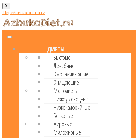
X
Перейти к контенту
ДИЕТЫ
Быстрые
Лечебные
Омолаживающие
Очищающие
Монодиеты
Низкоуглеводные
Низкокалорийные
Белковые
Жировые
Маложирные