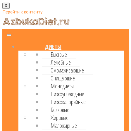
X
Перейти к контенту
ДИЕТЫ
Быстрые
Лечебные
Омолаживающие
Очищающие
Монодиеты
Низкоуглеводные
Низкокалорийные
Белковые
Жировые
Маложирные