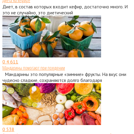
Диета на кефире
Диет, в состав которых входит кефир, достаточно много. И
это не случайно, это диетический
0
4 611
Мандарины помогают при похудении
Мандарины это популярные «зимние» фрукты. На вкус они
чудесно сладкие, сохраняются долго благодаря
0
538