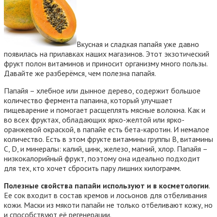
Вкусная и сладкая папайя уже давно
появилась на прилавках наших магазинов. Этот экзотический
фрукт полон витаминов и приносит организму много пользы.
Давайте же разберёмся, чем полезна папайя.
Папайя – хлебное или дынное дерево, содержит большое
количество фермента папаина, который улучшает
пищеварение и помогает расщеплять мясные волокна.
Как и
во всех фруктах, обладающих ярко-желтой или ярко-
оранжевой окраской, в папайе есть бета-каротин. И немалое
количество. Есть в этом фрукте витамины группы В, витамины
С, D, и минералы: калий, цинк, железо, магний, хлор. Папайя –
низкокалорийный фрукт, поэтому она идеально подходит
для тех, кто хочет сбросить пару лишних килограмм.
Полезные свойства папайи используют и в косметологии
.
Ее сок входит в состав кремов и лосьонов для отбеливания
кожи. Маски из мякоти папайи не только отбеливают кожу, но
и способствуют её регенерации.