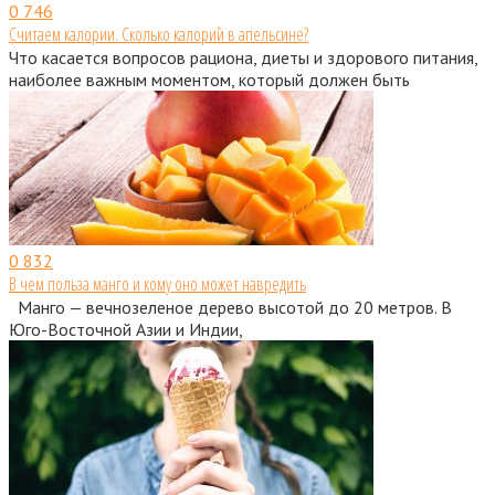
0
746
Считаем калории. Сколько калорий в апельсине?
Что касается вопросов рациона, диеты и здорового питания,
наиболее важным моментом, который должен быть
0
832
В чем польза манго и кому оно может навредить
Манго — вечнозеленое дерево высотой до 20 метров. В
Юго-Восточной Азии и Индии,